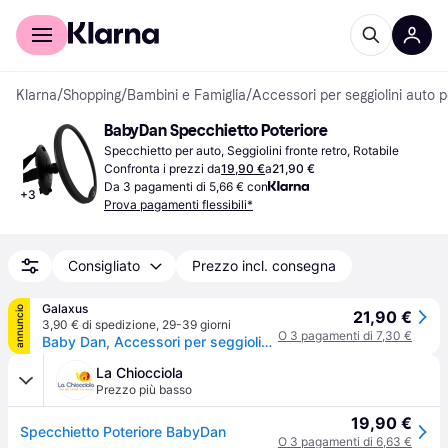
Per il tuo shopping
Per le aziende
Klarna
/
Shopping
/
Bambini e Famiglia
/
Accessori per seggiolini auto 
BabyDan Specchietto Poteriore
Specchietto per auto, Seggiolini fronte retro, Rotabile
Confronta i prezzi da
19,90 €
a
21,90 €
Da 3 pagamenti di 5,66 € con
+
3
Prova pagamenti flessibili*
Consigliato
Prezzo incl. consegna
Galaxus
annuncio
21,90 €
3,90 € di spedizione
,
29-39 giorni
O 3 pagamenti di 7,30 €
Baby Dan, Accessori per seggiolino auto, Specchietto retrovisore del sedile dell'auto
La Chiocciola
Prezzo più basso
19,90 €
Specchietto Poteriore BabyDan
O 3 pagamenti di 6,63 €