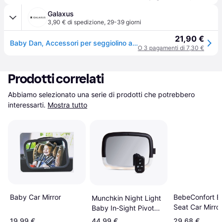
Galaxus
3,90 € di spedizione
,
29-39 giorni
21,90 €
Baby Dan, Accessori per seggiolino auto, Specchietto retrovisore del sedile dell'auto
O 3 pagamenti di 7,30 €
Prodotti correlati
Abbiamo selezionato una serie di prodotti che potrebbero 
interessarti.
Mostra tutto
BebeConfort B
Baby Car Mirror
Munchkin Night Light
Seat Car Mirro
Baby In‑Sight Pivot
Car Mirror
19,99 €
44,99 €
29,68 €