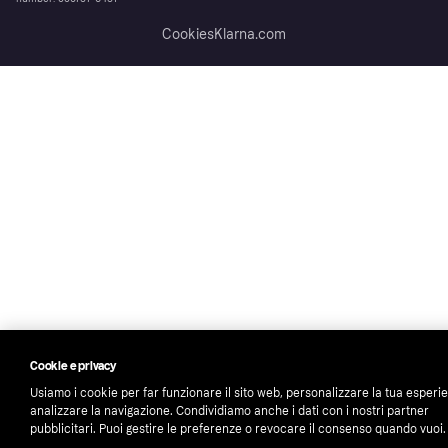
Cookies
Klarna.com
Cookie e privacy
Usiamo i cookie per far funzionare il sito web, personalizzare la tua esperi
analizzare la navigazione. Condividiamo anche i dati con i nostri partner
pubblicitari. Puoi gestire le preferenze o revocare il consenso quando vuoi.