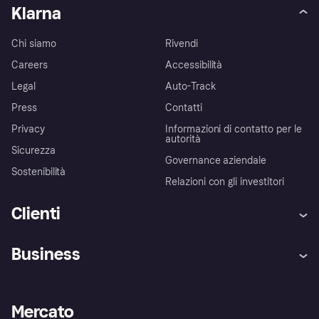
Klarna
Chi siamo
Rivendi
Careers
Accessibilità
Legal
Auto-Track
Press
Contatti
Privacy
Informazioni di contatto per le
autorità
Sicurezza
Governance aziendale
Sostenibilità
Relazioni con gli investitori
Clienti
Assistenza
Arbitro bancario
Business
Login
Promessa di protezione contro
le frodi
Supporto aziende
Portale per sviluppatori
La Klarna app
Impostazioni sulla privacy
Accesso aziende
Stato operativo
Mercato
Esplora i negozi
Il tuo diritto di recesso