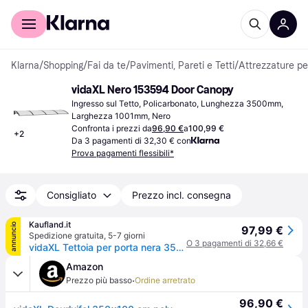
Per il tuo shopping
Per le aziende
Klarna
/
Shopping
/
Fai da te
/
Pavimenti, Pareti e Tetti
/
Attrezzature per
vidaXL Nero 153594 Door Canopy
Ingresso sul Tetto, Policarbonato, Lunghezza 3500mm, 
Larghezza 1001mm, Nero
Confronta i prezzi da
96,90 €
a
100,99 €
+
2
Da 3 pagamenti di 32,30 € con
Prova pagamenti flessibili*
Consigliato
Prezzo incl. consegna
Kaufland.it
annuncio
97,99 €
Spedizione gratuita
,
5-7 giorni
O 3 pagamenti di 32,66 €
vidaXL Tettoia per porta nera 350x100 cm in policarbonato
Amazon
·
Prezzo più basso
Ordine arretrato
96,90 €