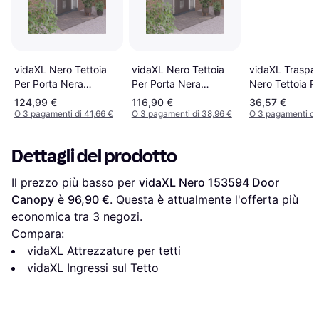
vidaXL Nero Tettoia
vidaXL Nero Tettoia
vidaXL Traspar
Per Porta Nera
Per Porta Nera
Nero Tettoia P
400x100 cm In
400x100 Cm In
Nero e Traspa
124,99 €
116,90 €
36,57 €
Policarbonato
Policarbonato
80x75 cm
O 3 pagamenti di 41,66 €
O 3 pagamenti di 38,96 €
O 3 pagamenti di 
Policarbonato
Dettagli del prodotto
Il prezzo più basso per 
vidaXL Nero 153594 Door 
Canopy
 è 
96,90 €
. Questa è attualmente l'offerta più 
economica tra 
3
 negozi.
Compara:
vidaXL Attrezzature per tetti
vidaXL Ingressi sul Tetto