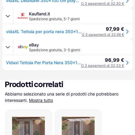
vidaXL Deurluifel 350x100 cm polycarbonaat zwart
O 3 pagamenti di 32,30 €
Kaufland.it
Spedizione gratuita
,
5-7 giorni
97,99 €
vidaXL Tettoia per porta nera 350x100 cm in policarbonato
O 3 pagamenti di 32,66 €
eBay
Spedizione gratuita
,
3-5 giorni
96,99 €
Vidaxl Tettoia Per Porta Nera 350x100 Cm In Policarbonato
O 3 pagamenti di 32,33 €
Prodotti correlati
Abbiamo selezionato una serie di prodotti che potrebbero 
interessarti.
Mostra tutto