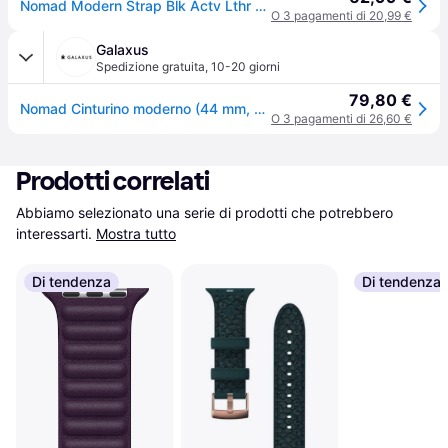
Nomad Modern Strap Blk Actv Lthr 42/44/45/49 Prov2 Strap Nero
O 3 pagamenti di 20,99 €
Galaxus
Spedizione gratuita
,
10-20 giorni
79,80 €
Nomad Cinturino moderno (44 mm, Pelle Horween), Cinturini per orologi, Nero
O 3 pagamenti di 26,60 €
Prodotti correlati
Abbiamo selezionato una serie di prodotti che potrebbero 
interessarti.
Mostra tutto
Di tendenza
Di tendenza