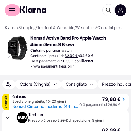
Per il tuo shopping
Per le aziende
Klarna
/
Shopping
/
Telefoni & Wearable
/
Wearables
/
Cinturini per smartwatch
Nomad Active Band Pro Apple Watch 
45mm Series 9 Brown
Cinturino per smartwatch
Confronta i prezzi da
62,99 €
a
94,60 €
+
3
Da 3 pagamenti di 20,99 € con
Prova pagamenti flessibili*
Colore (Cinghia)
Consigliato
Prezzo incl. c
Galaxus
annuncio
79,80 €
Spedizione gratuita
,
10-20 giorni
O 3 pagamenti di 26,60 €
Nomad Cinturino moderno (44 mm, Pelle Horween), Cinturini per orologi, Nero
Techinn
·
Prezzo più basso
3,99 € di spedizione
,
9 giorni
62,99 €