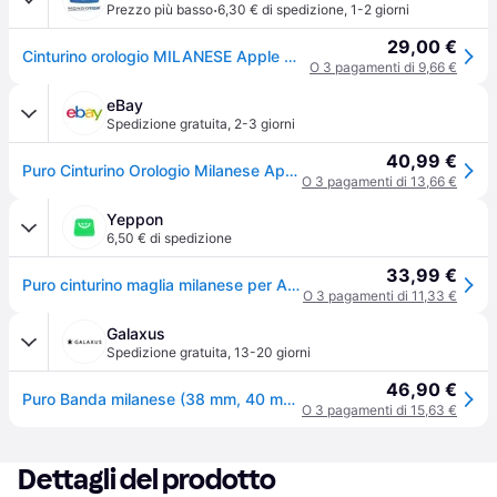
·
Prezzo più basso
6,30 € di spedizione
,
1-2 giorni
29,00 €
Cinturino orologio MILANESE Apple Watch Black AW40MILANESEBLK
O 3 pagamenti di 9,66 €
eBay
Spedizione gratuita
,
2-3 giorni
40,99 €
Puro Cinturino Orologio Milanese Apple Watch Black Aw40milaneseblk
O 3 pagamenti di 13,66 €
Yeppon
6,50 € di spedizione
33,99 €
Puro cinturino maglia milanese per Apple Watch 38 40 41mm nero acciaio
O 3 pagamenti di 11,33 €
Galaxus
Spedizione gratuita
,
13-20 giorni
46,90 €
Puro Banda milanese (38 mm, 40 mm, Acciaio inossidabile), Cinturini per orologi, Nero
O 3 pagamenti di 15,63 €
Dettagli del prodotto