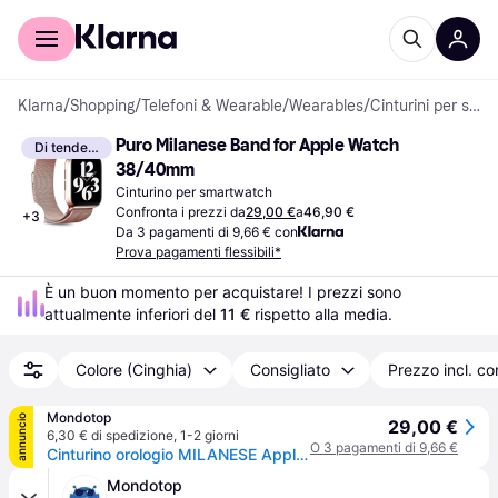
Per il tuo shopping
Per le aziende
Klarna
/
Shopping
/
Telefoni & Wearable
/
Wearables
/
Cinturini per smartwatch
Puro Milanese Band for Apple Watch 
Di tendenza
38/40mm
Cinturino per smartwatch
Confronta i prezzi da
29,00 €
a
46,90 €
+
3
Da 3 pagamenti di 9,66 € con
Prova pagamenti flessibili*
È un buon momento per acquistare! I prezzi sono 
attualmente inferiori del 
11 €
 rispetto alla media.
Colore (Cinghia)
Consigliato
Prezzo incl. c
Mondotop
annuncio
29,00 €
6,30 € di spedizione
,
1-2 giorni
O 3 pagamenti di 9,66 €
Cinturino orologio MILANESE Apple Watch Black AW40MILANESEBLK
Mondotop