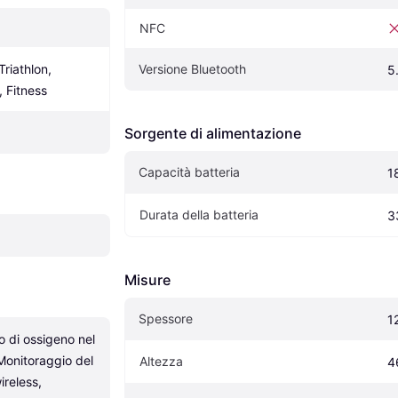
NFC
riathlon, 
Versione Bluetooth
5
, Fitness
Sorgente di alimentazione
Capacità batteria
1
Durata della batteria
3
Misure
Spessore
1
o di ossigeno nel 
onitoraggio del 
Altezza
4
reless, 