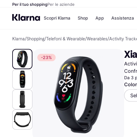
Per il tuo shopping
Per le aziende
Scopri Klarna
Shop
App
Assistenza
Klarna
/
Shopping
/
Telefoni & Wearable
/
Wearables
/
Activity Track
Opzioni di pagame
Negozi
Opzioni di pagamen
Booking.c
Xi
Paga ora
Unieuro
-23%
Paga in 3 rate
Media Wor
Activ
Paga dopo 30 giorni
eBay
Finanziamento
Zalando
Confr
Da 3 
Color
Elenco negozi
Se