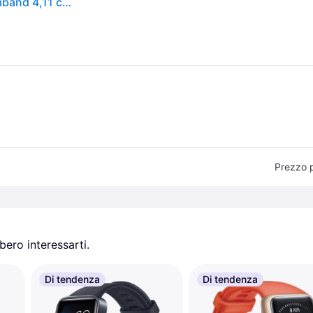
Xiaomi Smart Band 7 AMOLED Aktivitäts-Trackerarmband 4,11 cm (1.62" ) Schwarz (BHR6008GL)
Prezzo 
ero interessarti.
Di tendenza
Di tendenza