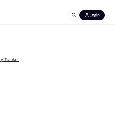
Login
Approfondimenti
ure per ufficio
re
Cos'è Klarna?
ty Tracker
categorie