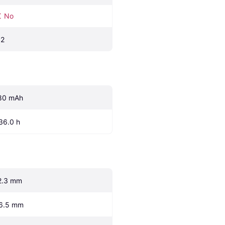
No
.2
80 mAh
36.0 h
2.3 mm
6.5 mm