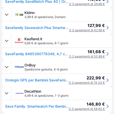
SaveFamily SaveWatch Plus 4G | Orologio Connesso per Bambini con GPS
O 3 pagamenti di 39,66 €
Kidinn
3,99 € di spedizione
,
Domani
127,99 €
Savefamily Savewatch Plus Smartwatch Bianco,Rosa Bambini
O 3 pagamenti di 42,66 €
Kaufland.it
9,95 € di spedizione
,
6-7 giorni
161,68 €
SaveFamily 8495390778349, 4,7 cm (1,85"), touchscreen, 8 GB, Wi-Fi, GPS
O 3 pagamenti di 53,89 €
OnBuy
Spedizione gratuita
,
4-6 giorni
222,99 €
Orologio GPS per Bambini SaveFamily SaveWatch Plus 4G
O 3 pagamenti di 74,33 €
Decathlon
4,99 € di spedizione
,
1-3 giorni
146,80 €
Save Family. Smartwatch Per Bambini Save Family Sw+b.ctf Lampone Orologi Ritiro Gratis - multicolore - Senza taglia
O 3 pagamenti di 48,93 €