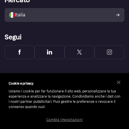
Il tuo diritto di recesso
Vendi con Klarna
Piattaforme e partner
Politica di protezione
dell'acquirente Klarna
Italia
Segui
Cookie e privacy
Usiamo i cookie per far funzionare il sito web, personalizzare la tua
esperienza e analizzare la navigazione. Condividiamo anche i dati con
i nostri partner pubblicitari. Puoi gestire le preferenze o revocare il
consenso quando vuoi.
Cambia impostazioni
Copyright © 2005-2026 Klarna Bank AB (publ). Headquarters: Stockholm, Sweden. All
rights reserved. Klarna Bank AB (publ). Sveavägen 46, 111 34 Stockholm. Organization