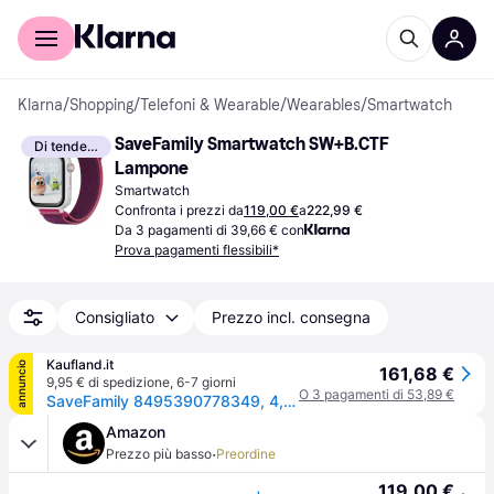
Per il tuo shopping
Per le aziende
Klarna
/
Shopping
/
Telefoni & Wearable
/
Wearables
/
Smartwatch
SaveFamily Smartwatch SW+B.CTF 
Di tendenza
Lampone
Smartwatch
Confronta i prezzi da
119,00 €
a
222,99 €
Da 3 pagamenti di 39,66 € con
Prova pagamenti flessibili*
Consigliato
Prezzo incl. consegna
Kaufland.it
annuncio
161,68 €
9,95 € di spedizione
,
6-7 giorni
O 3 pagamenti di 53,89 €
SaveFamily 8495390778349, 4,7 cm (1,85"), touchscreen, 8 GB, Wi-Fi, GPS
Amazon
·
Prezzo più basso
Preordine
119,00 €