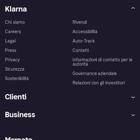
Klarna
Chi siamo
Rivendi
Careers
Accessibilità
Legal
Auto-Track
Press
Contatti
Privacy
Informazioni di contatto per le
autorità
Sicurezza
Governance aziendale
Sostenibilità
Relazioni con gli investitori
Clienti
Assistenza
Arbitro bancario
Business
Login
Promessa di protezione contro
le frodi
Supporto aziende
Portale per sviluppatori
La Klarna app
Impostazioni sulla privacy
Accesso aziende
Stato operativo
Mercato
Esplora i negozi