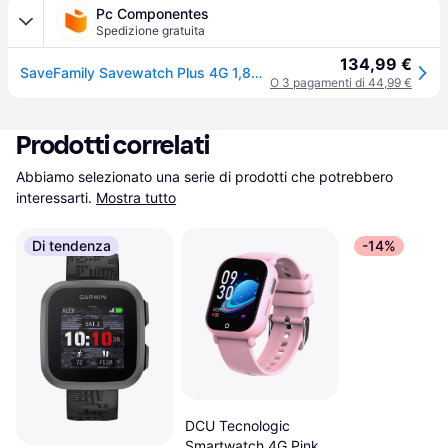
Pc Componentes
Spedizione gratuita
134,99 €
SaveFamily Savewatch Plus 4G 1,85" Argento Cinturino Viola IP67 Pulsante SOS
O 3 pagamenti di 44,99 €
Prodotti correlati
Abbiamo selezionato una serie di prodotti che potrebbero 
interessarti.
Mostra tutto
Di tendenza
-14%
DCU Tecnologic
Smartwatch 4G Pink