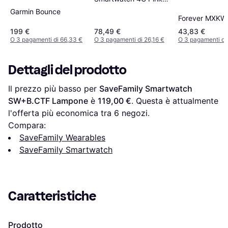
50mm
Garmin Bounce
Forever MXKW
199 €
78,49 €
43,83 €
O 3 pagamenti di 66,33 €
O 3 pagamenti di 26,16 €
O 3 pagamenti di
Dettagli del prodotto
Il prezzo più basso per 
SaveFamily Smartwatch 
SW+B.CTF Lampone
 è 
119,00 €
. Questa è attualmente 
l'offerta più economica tra 
6
 negozi.
Compara:
SaveFamily Wearables
SaveFamily Smartwatch
Caratteristiche
Prodotto