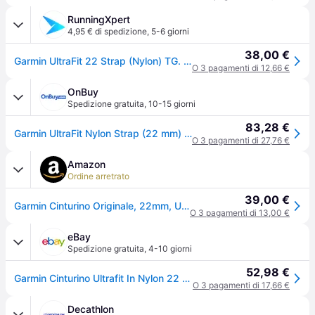
RunningXpert
4,95 € di spedizione
,
5-6 giorni
38,00 €
Garmin UltraFit 22 Strap (Nylon) TG. ONE SIZE Uomo Grigio Elettronica
O 3 pagamenti di 12,66 €
OnBuy
Spedizione gratuita
,
10-15 giorni
83,28 €
Garmin UltraFit Nylon Strap (22 mm) - Gray
O 3 pagamenti di 27,76 €
Amazon
Ordine arretrato
39,00 €
Garmin Cinturino Originale, 22mm, UltraFit in Nylon, Chiusura a strappo, Ultra leggero, Elastico, Anti microbico, Black
O 3 pagamenti di 13,00 €
eBay
Spedizione gratuita
,
4-10 giorni
52,98 €
Garmin Cinturino Ultrafit In Nylon 22 Mm Nero 010-13306-10
O 3 pagamenti di 17,66 €
Decathlon