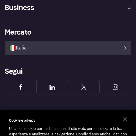
Assistenza
Arbitro bancario
Business
Login
Promessa di protezione contro
le frodi
Supporto aziende
Portale per sviluppatori
La Klarna app
Impostazioni sulla privacy
Accesso aziende
Stato operativo
Mercato
Esplora i negozi
Il tuo diritto di recesso
Vendi con Klarna
Piattaforme e partner
Politica di protezione
dell'acquirente Klarna
Italia
Segui
Cookie e privacy
Usiamo i cookie per far funzionare il sito web, personalizzare la tua
esperienza e analizzare la navigazione. Condividiamo anche i dati con