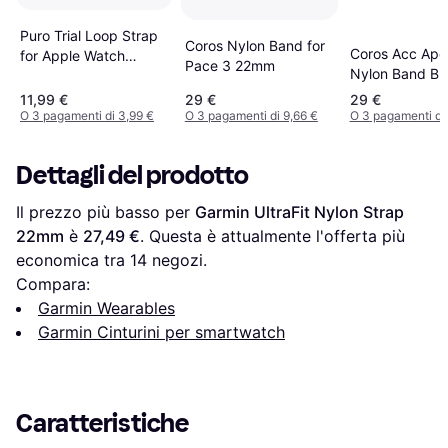
Puro Trial Loop Strap
Coros Nylon Band for
Coros Acc Ape
for Apple Watch
Pace 3 22mm
Nylon Band Bl
42/44/SE/45/46/49mm
11,99 €
29 €
29 €
O 3 pagamenti di 3,99 €
O 3 pagamenti di 9,66 €
O 3 pagamenti di 
Dettagli del prodotto
Il prezzo più basso per 
Garmin UltraFit Nylon Strap 
22mm
 è 
27,49 €
. Questa è attualmente l'offerta più 
economica tra 
14
 negozi.
Compara:
Garmin Wearables
Garmin Cinturini per smartwatch
Caratteristiche