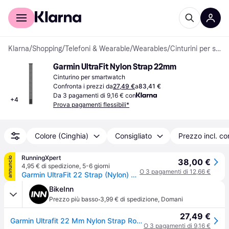
Per il tuo shopping
Per le aziende
Klarna
/
Shopping
/
Telefoni & Wearable
/
Wearables
/
Cinturini per smartwatch
Garmin UltraFit Nylon Strap 22mm
Cinturino per smartwatch
Confronta i prezzi da
27,49 €
a
83,41 €
Da 3 pagamenti di 9,16 € con
+
4
Prova pagamenti flessibili*
Colore (Cinghia)
Consigliato
Prezzo incl. c
RunningXpert
annuncio
38,00 €
4,95 € di spedizione
,
5-6 giorni
O 3 pagamenti di 12,66 €
Garmin UltraFit 22 Strap (Nylon) TG. ONE SIZE Uomo Grigio Elettronica
BikeInn
·
Prezzo più basso
3,99 € di spedizione
,
Domani
27,49 €
Garmin Ultrafit 22 Mm Nylon Strap Rosso
O 3 pagamenti di 9,16 €