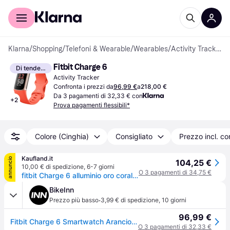
Per il tuo shopping
Per le aziende
Klarna
/
Shopping
/
Telefoni & Wearable
/
Wearables
/
Activity Tracker
Fitbit Charge 6
Di tendenza
Activity Tracker
Confronta i prezzi da
96,99 €
a
218,00 €
Da 3 pagamenti di 32,33 € con
+
2
Prova pagamenti flessibili*
Colore (Cinghia)
Consigliato
Prezzo incl. c
Kaufland.it
annuncio
104,25 €
10,00 € di spedizione
,
6-7 giorni
O 3 pagamenti di 34,75 €
fitbit Charge 6 alluminio oro corallo/champagne
BikeInn
·
Prezzo più basso
3,99 € di spedizione
,
10 giorni
96,99 €
Fitbit Charge 6 Smartwatch Arancione
O 3 pagamenti di 32,33 €