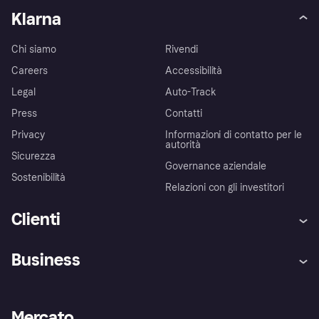
Klarna
Chi siamo
Rivendi
Careers
Accessibilità
Legal
Auto-Track
Press
Contatti
Privacy
Informazioni di contatto per le
autorità
Sicurezza
Governance aziendale
Sostenibilità
Relazioni con gli investitori
Clienti
Assistenza
Arbitro bancario
Business
Login
Promessa di protezione contro
le frodi
Supporto aziende
Portale per sviluppatori
La Klarna app
Impostazioni sulla privacy
Accesso aziende
Stato operativo
Mercato
Esplora i negozi