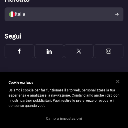
Il tuo diritto di recesso
Vendi con Klarna
Piattaforme e partner
Politica di protezione
dell'acquirente Klarna
Italia
Segui
Cookie e privacy
Usiamo i cookie per far funzionare il sito web, personalizzare la tua
esperienza e analizzare la navigazione. Condividiamo anche i dati con
i nostri partner pubblicitari. Puoi gestire le preferenze o revocare il
consenso quando vuoi.
Cambia impostazioni
Copyright © 2005-2026 Klarna Bank AB (publ). Headquarters: Stockholm, Sweden. All
rights reserved. Klarna Bank AB (publ). Sveavägen 46, 111 34 Stockholm. Organization