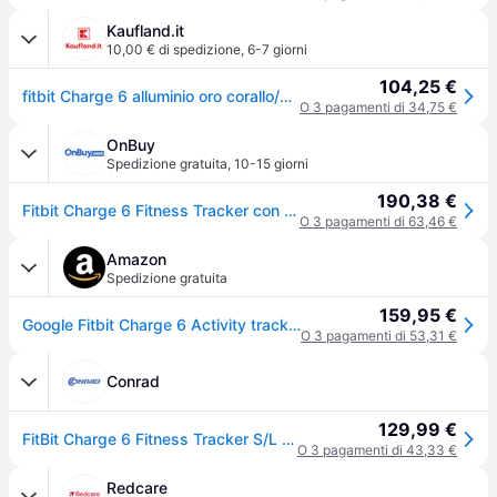
Kaufland.it
10,00 € di spedizione
,
6-7 giorni
104,25 €
fitbit Charge 6 alluminio oro corallo/champagne
O 3 pagamenti di 34,75 €
OnBuy
Spedizione gratuita
,
10-15 giorni
190,38 €
Fitbit Charge 6 Fitness Tracker con app Google, Monitoraggio del Battito Cardiaco, GPS, Premium di 6 Mesi
O 3 pagamenti di 63,46 €
Amazon
Spedizione gratuita
159,95 €
Google Fitbit Charge 6 Activity tracker con abbonamento Google Health Premium di 3 mesi incluso, 7 giorni di durata della batteria, Alluminio Nero Ossidiana/Nero
O 3 pagamenti di 53,31 €
Conrad
129,99 €
FitBit Charge 6 Fitness Tracker S/L Corallo
O 3 pagamenti di 43,33 €
Redcare