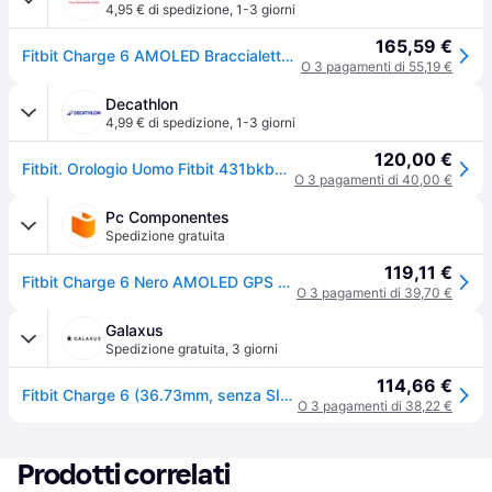
4,95 € di spedizione
,
1-3 giorni
165,59 €
Fitbit Charge 6 AMOLED Braccialetto per rilevamento di attività Corallo, Oro 1 St
O 3 pagamenti di 55,19 €
Decathlon
4,99 € di spedizione
,
1-3 giorni
120,00 €
Fitbit. Orologio Uomo Fitbit 431bkbk Nero Orologi Ritiro Gratis - multicolore - NO SIZE
O 3 pagamenti di 40,00 €
Pc Componentes
Spedizione gratuita
119,11 €
Fitbit Charge 6 Nero AMOLED GPS NFC Impermeabile Batteria 7 Giorni Silicone S/L
O 3 pagamenti di 39,70 €
Galaxus
Spedizione gratuita
,
3 giorni
114,66 €
Fitbit Charge 6 (36.73mm, senza SIM), Smartwatch
O 3 pagamenti di 38,22 €
Prodotti correlati