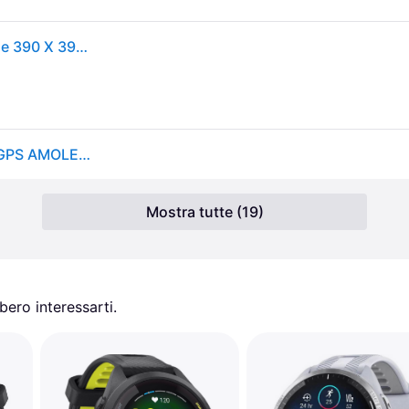
Garmin Forerunner 165 3,05 Cm (1.2) Amoled Digitale 390 X 390 Pixel Touch Scree
Garmin 010-02863-21 Forerunner 165 Smartwatch GPS AMOLED 1.2'' 43mm Cardiofrequenzimetro Multisport 4 GB colore Grigio
Mostra tutte (19)
ero interessarti.