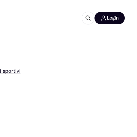
Login
Approfondimenti
ure per ufficio
re
Cos'è Klarna?
i sportivi
categorie