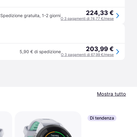
224,33 €
Spedizione gratuita
,
1-2 giorni
O 3 pagamenti di 74,77 €/mese
203,99 €
5,90 € di spedizione
O 3 pagamenti di 67,99 €/mese
Mostra tutto
Di tendenza