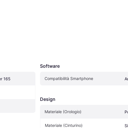
Software
Compatibilità Smartphone
er 165
A
Design
Materiale (Orologio)
P
Materiale (Cinturino)
S