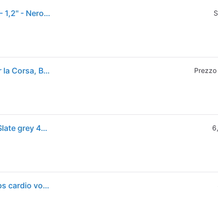
Orologio GPS connesso - GARMIN - Forerunner 165 - 1,2" - Nero con cinturino Nero e Grigio
S
Garmin Forerunner 165, 43mm, Smartwatch GPS per la Corsa, Black
Prezzo
Smartwatch ( AMOLED ) FORERUNNER 165 Black e Slate grey 43 mm 010 02863 20
6
Garmin forerunner 165 smartwatch runner 43mm gps cardio vo2max report mattutino hrv status piani gratuiti 5k 10k e 21k training readiness garminpay black & slate gray