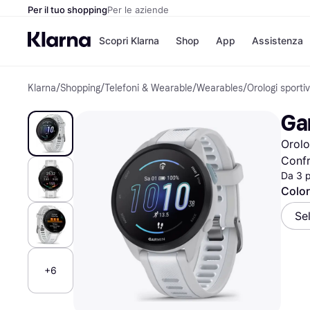
Per il tuo shopping
Per le aziende
Scopri Klarna
Shop
App
Assistenza
Klarna
/
Shopping
/
Telefoni & Wearable
/
Wearables
/
Orologi sportiv
Opzioni di pagame
Negozi
Opzioni di pagamen
Booking.c
Ga
Paga ora
Unieuro
Paga in 3 rate
Media Wor
Orolo
Paga dopo 30 giorni
eBay
Finanziamento
Zalando
Confr
Da 3 
Color
Elenco negozi
Se
+6