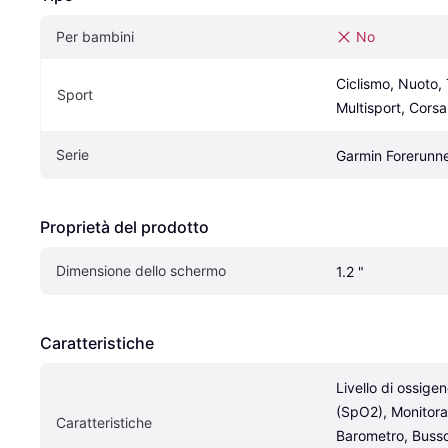
Per bambini
No
Ciclismo, Nuoto, T
Sport
Multisport, Corsa
Serie
Garmin Forerunn
Proprietà del prodotto
Dimensione dello schermo
1.2 "
Caratteristiche
Livello di ossige
(SpO2), Monitora
Caratteristiche
Barometro, Bussol