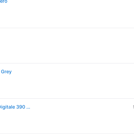
Nero
 Grey
Garmin Forerunner 165 3.05 cm 1.2pollici AMOLED Digitale 390 x 390 Pixel Touch screen Nero GPS satellitare