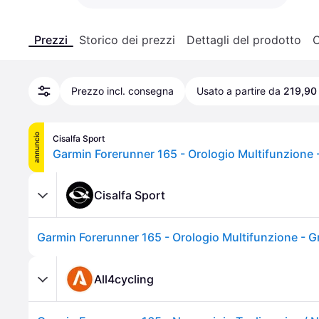
Prezzi
Storico dei prezzi
Dettagli del prodotto
C
Prezzo incl. consegna
Usato a partire da
219,90
annuncio
Cisalfa Sport
Garmin Forerunner 165 - Orologio Multifunzione 
Cisalfa Sport
Garmin Forerunner 165 - Orologio Multifunzione - G
All4cycling