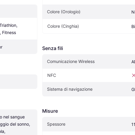
Colore (Orologio)
N
riathlon, 
Colore (Cinghia)
B
, Fitness
er
Senza fili
Comunicazione Wireless
A
NFC
Sistema di navigazione
G
Misure
no nel sangue 
ggio del sonno, 
Spessore
1
a, 