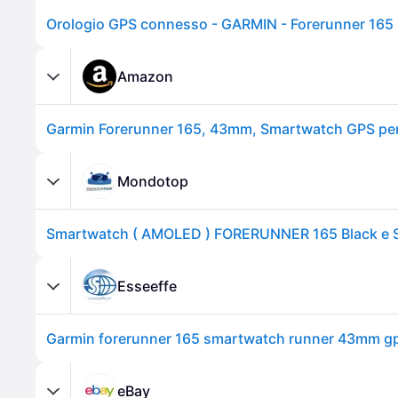
Amazon
Mondotop
Esseeffe
eBay