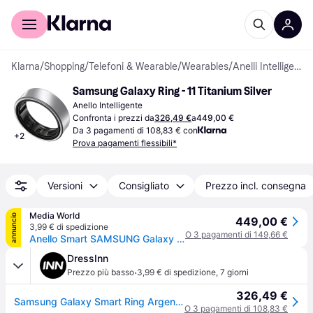
Per il tuo shopping
Per le aziende
Klarna
/
Shopping
/
Telefoni & Wearable
/
Wearables
/
Anelli Intelligenti
Samsung Galaxy Ring - 11 Titanium Silver
Anello Intelligente
Confronta i prezzi da
326,49 €
a
449,00 €
Da 3 pagamenti di 108,83 € con
+
2
Prova pagamenti flessibili*
Versioni
Consigliato
Prezzo incl. consegna
Media World
annuncio
449,00 €
3,99 € di spedizione
O 3 pagamenti di 149,66 €
Anello Smart SAMSUNG Galaxy Ring (misura 11)
DressInn
·
Prezzo più basso
3,99 € di spedizione
,
7 giorni
326,49 €
Samsung Galaxy Smart Ring Argento T5
O 3 pagamenti di 108,83 €