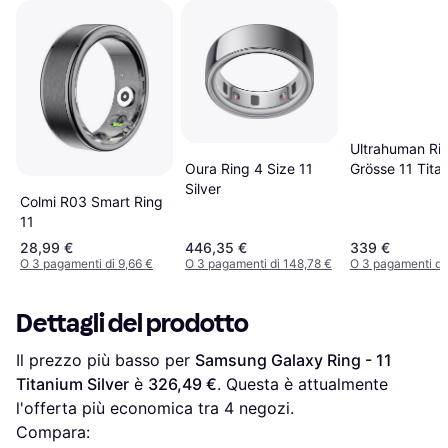
Ultrahuman Rin
Oura Ring 4 Size 11
Grösse 11 Titan
Silver
Grezzo
Colmi R03 Smart Ring
11
28,99 €
446,35 €
339 €
O 3 pagamenti di 9,66 €
O 3 pagamenti di 148,78 €
O 3 pagamenti di
Dettagli del prodotto
Il prezzo più basso per 
Samsung Galaxy Ring - 11 
Titanium Silver
 è 
326,49 €
. Questa è attualmente 
l'offerta più economica tra 
4
 negozi.
Compara: