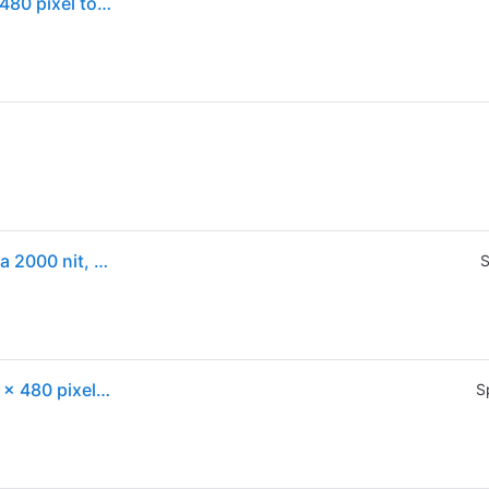
Amazfit t-rex 3 3,81 cm (1.5") amoled digitale 480 x 480 pixel touch screen acciaio inox gps (satellitare) - TREX3GREY
Smartwatch Amazfit T-Rex 3 con display AMOLED da 2000 nit, GPS, mappe, controllo vocale e intelligenza artificiale, colore grigio foschia.
S
Amazfit T-Rex 3 3,81 cm (1,5") AMOLED digitale 480 x 480 pixel Touchscreen Acciaio inossidabile GPS (satellitare)
S