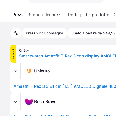
Prezzi
Storico dei prezzi
Dettagli del prodotto
C
Prezzo incl. consegna
Usato a partire da
249,99
annuncio
OnBuy
Unieuro
Brico Bravo