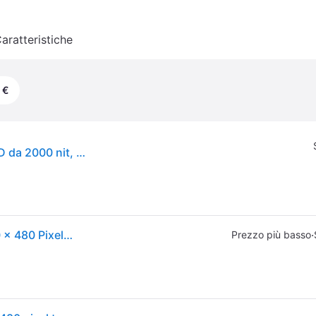
aratteristiche
 €
Smartwatch Amazfit T-Rex 3 con display AMOLED da 2000 nit, GPS, mappe, controllo vocale e intelligenza artificiale, colore grigio foschia.
Amazfit T-Rex 3 3,81 cm (1.5'') AMOLED Digitale 480 x 480 Pixel Touch screen Acciaio inox GPS (satellitare)
·
Prezzo più basso