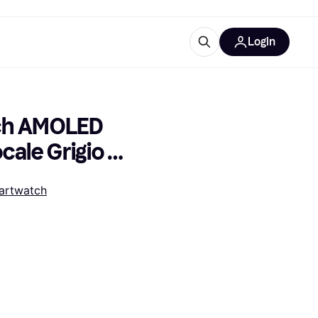
Login
Approfondimenti
ure per ufficio
re
Cos'è Klarna?
ch AMOLED 
ale Grigio 
artwatch
categorie