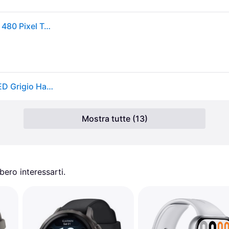
Amazfit T-rex 3 3,81 Cm (1.5) Amoled Digitale 480 X 480 Pixel Touch Screen Acci
Amazfit T-Rex 3 Bluetooth GPS NFC 48,5mm AMOLED Grigio Haze Resistenza Acqua 10ATM SpO2 Cardio
Mostra tutte (13)
ero interessarti.