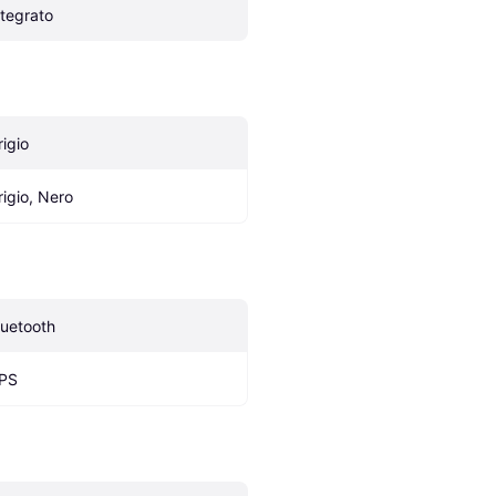
ntegrato
rigio
rigio, Nero
luetooth
PS