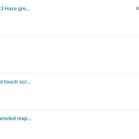
Smartwatch ( AMOLED ) ADVENTURE SERIES T REX 3 Haze grey 48 mm W2322GL6N
6
T-rex 3 3,81 cm (1.5") amoled digitale 480 x 480 pixel touch screen acciaio inox gps (satellitare)
Amazfit t-rex 3 outdoor smartwatch 48mm display amoled mappe e navigazione offline nfc italia grey