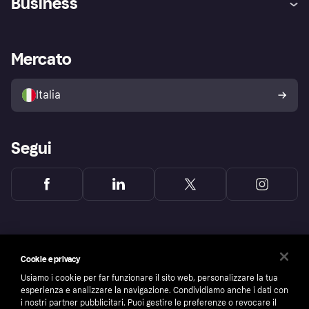
Business
Login
Promessa di protezione contro
le frodi
Supporto aziende
Portale per sviluppatori
La Klarna app
Impostazioni sulla privacy
Accesso aziende
Stato operativo
Mercato
Esplora i negozi
Il tuo diritto di recesso
Vendi con Klarna
Piattaforme e partner
Politica di protezione
dell'acquirente Klarna
Italia
Segui
Cookie e privacy
Usiamo i cookie per far funzionare il sito web, personalizzare la tua
esperienza e analizzare la navigazione. Condividiamo anche i dati con
i nostri partner pubblicitari. Puoi gestire le preferenze o revocare il