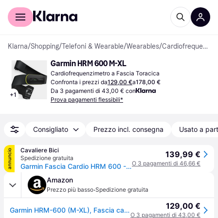
Per il tuo shopping
Per le aziende
Klarna
/
Shopping
/
Telefoni & Wearable
/
Wearables
/
Cardiofrequenzimetri a Fascia Toracica
Garmin HRM 600 M-XL
Cardiofrequenzimetro a Fascia Toracica
Confronta i prezzi da
129,00 €
a
178,00 €
Da 3 pagamenti di 43,00 € con
+
1
Prova pagamenti flessibili*
Consigliato
Prezzo incl. consegna
Usato a part
Cavaliere Bici
annuncio
139,99 €
Spedizione gratuita
O 3 pagamenti di 46,66 €
Garmin Fascia Cardio HRM 600 - M-XL
Amazon
·
Prezzo più basso
Spedizione gratuita
129,00 €
Garmin HRM-600 (M-XL), Fascia cardio, Bluetooth e ANT+, Multisport, Nuoto, Dinamiche di corsa, HRV, Batteria ricaricabile, Autonomia fino a 2 mesi, Lavabile in lavatrice
O 3 pagamenti di 43,00 €