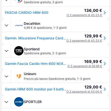
Spedizione gratuita
,
3 giorni
136,00 €
FASCIA CARDIO HRM 600
O 3 pagamenti di 45,33 €
Decathlon
4,99 € di spedizione
,
1-3 giorni
129,99 €
Garmin. Misuratore Frequenza Cardiaca Hrm 600 M-xl Cardiofrequenzimetro Ritiro Gratis - Senza taglia
O 3 pagamenti di 43,33 €
Sportland
Spedizione gratuita
,
2-3 giorni
169,99 €
Garmin Fascia Cardio Hrm-600 M/XL M/XL
O 3 pagamenti di 56,66 €
Unieuro
·
Prezzo più basso
Spedizione gratuita
,
1-3 giorni
129,00 €
Garmin HRM 600 monitor per il battito cardiaco Petto Bluetooth/ANT+ Nero
O 3 pagamenti di 43,00 €
SPORTLER