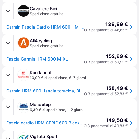
Cavaliere Bici
Spedizione gratuita
139,99 €
Garmin Fascia Cardio HRM 600 - M-XL
O 3 pagamenti di 46,66 €
All4cycling
Spedizione gratuita
152,99 €
Fascia Garmin HRM 600 M-XL
O 3 pagamenti di 50,99 €
Kaufland.it
10,00 € di spedizione
,
6-7 giorni
158,49 €
Garmin HRM 600, fascia toracica, Bluetooth/ANT+, nero, 3 m, 72 - 106 cm, 0 - 40 °C
O 3 pagamenti di 52,83 €
Mondotop
6,30 € di spedizione
,
1-2 giorni
149,50 €
Fascia cardio HRM SERIE 600 Black 010 13383 00
O 3 pagamenti di 49,83 €
Viglietti Sport