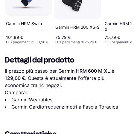
Garmin HRM 2
Garmin HRM Swim
Garmin HRM 200 XS-S
XL
101,89 €
75,79 €
75,79 €
O 3 pagamenti di 33,96 €
O 3 pagamenti di 25,26 €
O 3 pagamenti di
Dettagli del prodotto
Il prezzo più basso per 
Garmin HRM 600 M-XL
 è 
129,00 €
. Questa è attualmente l'offerta più 
economica tra 
14
 negozi.
Compara:
Garmin Wearables
Garmin Cardiofrequenzimetri a Fascia Toracica