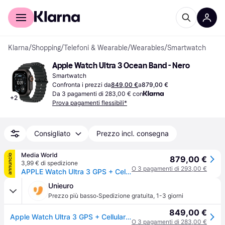
Per il tuo shopping
Per le aziende
Klarna
/
Shopping
/
Telefoni & Wearable
/
Wearables
/
Smartwatch
Apple Watch Ultra 3 Ocean Band - Nero
Smartwatch
Confronta i prezzi da
849,00 €
a
879,00 €
Da 3 pagamenti di 283,00 € con
+
2
Prova pagamenti flessibili*
Consigliato
Prezzo incl. consegna
Media World
annuncio
879,00 €
3,99 € di spedizione
O 3 pagamenti di 293,00 €
APPLE Watch Ultra 3 GPS + Cellular, Cassa in titanio nero (49 mm) con Cinturino Ocean
Unieuro
·
Prezzo più basso
Spedizione gratuita
,
1-3 giorni
849,00 €
Apple Watch Ultra 3 GPS + Cellular 49mm Cassa Titanio Nero con Band Ocean Nero
O 3 pagamenti di 283,00 €