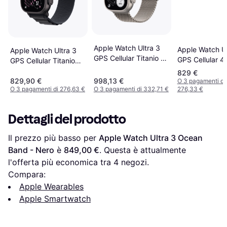
Apple Watch Ultra 3
Apple Watch Ul
Apple Watch Ultra 3
GPS Cellular Titanio S
GPS Cellular 
GPS Cellular Titanio
Medium
Titanio Nero
Nero Medium
829 €
829,90 €
998,13 €
O 3 pagamenti di
O 3 pagamenti di 276,63 €
O 3 pagamenti di 332,71 €
276,33 €
Dettagli del prodotto
Il prezzo più basso per 
Apple Watch Ultra 3 Ocean 
Band - Nero
 è 
849,00 €
. Questa è attualmente 
l'offerta più economica tra 
4
 negozi.
Compara:
Apple Wearables
Apple Smartwatch