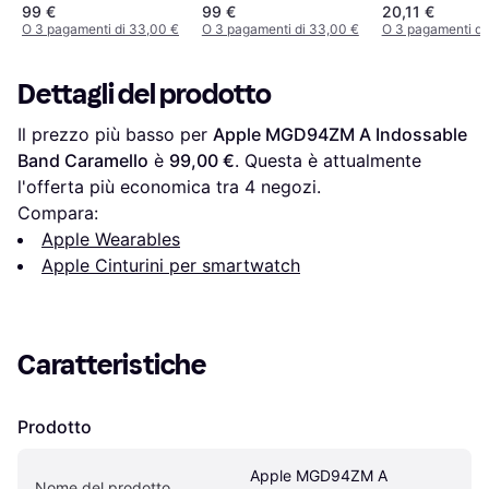
Intelligente Band
99 €
99 €
20,11 €
O 3 pagamenti di 33,00 €
O 3 pagamenti di 33,00 €
O 3 pagamenti di
Dettagli del prodotto
Il prezzo più basso per 
Apple MGD94ZM A Indossable 
Band Caramello
 è 
99,00 €
. Questa è attualmente 
l'offerta più economica tra 
4
 negozi.
Compara:
Apple Wearables
Apple Cinturini per smartwatch
Caratteristiche
Prodotto
Apple MGD94ZM A 
Nome del prodotto