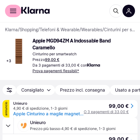
Per il tuo shopping
Per le aziende
Klarna
/
Shopping
/
Telefoni & Wearable
/
Wearables
/
Cinturini per smartwatch
Apple MGD94ZM A Indossable Band 
Caramello
Cinturino per smartwatch
Prezzo
99,00 €
+
3
Da 3 pagamenti di 33,00 € con
Prova pagamenti flessibili*
Consigliato
Prezzo incl. consegna
Usato a part
Unieuro
annuncio
99,00 €
4,90 € di spedizione
,
1-3 giorni
O 3 pagamenti di 33,00 €
Apple Cinturino a maglie magnetico caramello (42 mm) - M/L
Unieuro
·
Prezzo più basso
4,90 € di spedizione
,
1-3 giorni
99,00 €