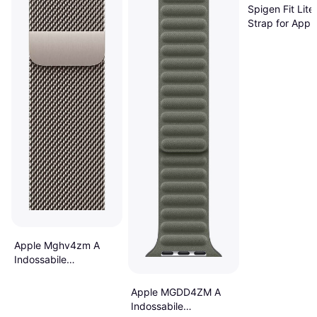
Spigen Fit Lite 
Strap for Appl
- Orange
Apple Mghv4zm A
Indossabile
Intelligente Band
Naturale Acciaio Inox
Apple MGDD4ZM A
Indossabile