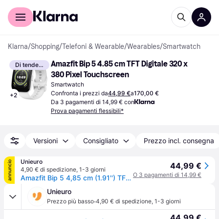
Per il tuo shopping
Per le aziende
Klarna
/
Shopping
/
Telefoni & Wearable
/
Wearables
/
Smartwatch
Amazfit Bip 5 4.85 cm TFT Digitale 320 x 
Di tendenza
380 Pixel Touchscreen
Smartwatch
Confronta i prezzi da
44,99 €
a
170,00 €
+
2
Da 3 pagamenti di 14,99 € con
Prova pagamenti flessibili*
Versioni
Consigliato
Prezzo incl. consegna
Unieuro
annuncio
44,99 €
4,90 € di spedizione
,
1-3 giorni
O 3 pagamenti di 14,99 €
Amazfit Bip 5 4,85 cm (1.91'') TFT 45.9 mm Digitale 320 x 380 Pixel Touch screen Bianco GPS (satellitare)
Unieuro
·
Prezzo più basso
4,90 € di spedizione
,
1-3 giorni
44,99 €