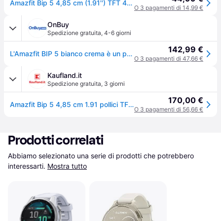
Amazfit Bip 5 4,85 cm (1.91'') TFT 45.9 mm Digitale 320 x 380 Pixel Touch screen Bianco GPS (satellitare)
O 3 pagamenti di 14,99 €
OnBuy
Spedizione gratuita
,
4-6 giorni
142,99 €
L'Amazfit BIP 5 bianco crema è un prodotto originale e nuovo che appartiene alla categoria degli orologi intelligenti. Il suo codice
O 3 pagamenti di 47,66 €
Kaufland.it
Spedizione gratuita
,
3 giorni
170,00 €
Amazfit Bip 5 4,85 cm 1.91 pollici TFT Digitale 320 x 380 Pixel Touch screen Bianco GPS satellitare
O 3 pagamenti di 56,66 €
Prodotti correlati
Abbiamo selezionato una serie di prodotti che potrebbero 
interessarti.
Mostra tutto