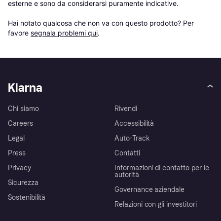
esterne e sono da considerarsi puramente indicative.

Hai notato qualcosa che non va con questo prodotto? Per 
favore 
segnala problemi qui
.
Klarna
Chi siamo
Rivendi
Careers
Accessibilità
Legal
Auto-Track
Press
Contatti
Privacy
Informazioni di contatto per le
autorità
Sicurezza
Governance aziendale
Sostenibilità
Relazioni con gli investitori