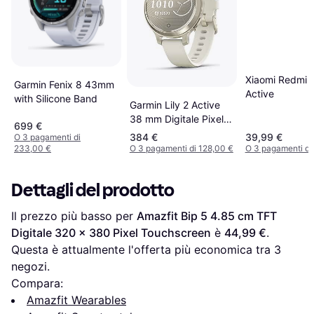
Xiaomi Redmi 
Garmin Fenix 8 43mm
Active
with Silicone Band
Garmin Lily 2 Active
38 mm Digitale Pixel
699 €
Touch Screen Beige
384 €
39,99 €
O 3 pagamenti di
233,00 €
O 3 pagamenti di 128,00 €
O 3 pagamenti di
Dettagli del prodotto
Il prezzo più basso per 
Amazfit Bip 5 4.85 cm TFT 
Digitale 320 x 380 Pixel Touchscreen
 è 
44,99 €
. 
Questa è attualmente l'offerta più economica tra 
3
negozi.
Compara:
Amazfit Wearables