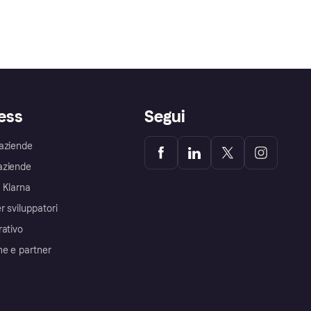
ess
Segui
aziende
aziende
 Klarna
r sviluppatori
rativo
me e partner