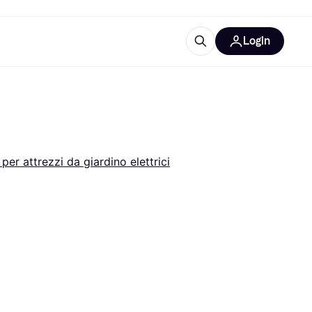
Login
Approfondimenti
ure per ufficio
re
Cos'è Klarna?
per attrezzi da giardino elettrici
categorie