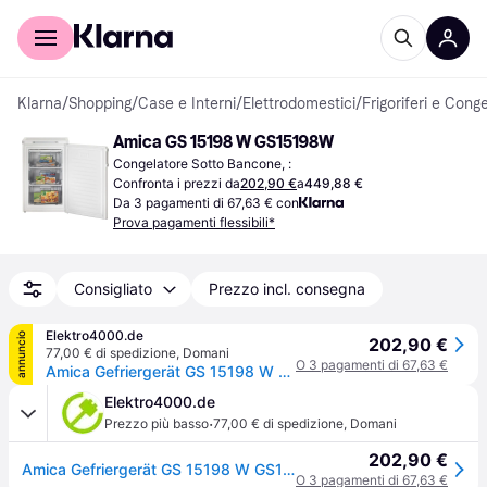
Per il tuo shopping
Per le aziende
Klarna
/
Shopping
/
Case e Interni
/
Elettrodomestici
/
Frigoriferi e Conge
Amica GS 15198 W GS15198W
Congelatore Sotto Bancone, :
Confronta i prezzi da
202,90 €
a
449,88 €
Da 3 pagamenti di 67,63 € con
Prova pagamenti flessibili*
Consigliato
Prezzo incl. consegna
Elektro4000.de
annuncio
202,90 €
77,00 € di spedizione
,
Domani
O 3 pagamenti di 67,63 €
Amica Gefriergerät GS 15198 W GS15198W
Elektro4000.de
·
Prezzo più basso
77,00 € di spedizione
,
Domani
202,90 €
Amica Gefriergerät GS 15198 W GS15198W
O 3 pagamenti di 67,63 €