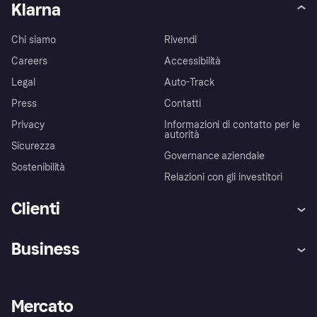
Klarna
Chi siamo
Rivendi
Careers
Accessibilità
Legal
Auto-Track
Press
Contatti
Privacy
Informazioni di contatto per le
autorità
Sicurezza
Governance aziendale
Sostenibilità
Relazioni con gli investitori
Clienti
Assistenza
Arbitro bancario
Business
Login
Promessa di protezione contro
le frodi
Supporto aziende
Portale per sviluppatori
La Klarna app
Impostazioni sulla privacy
Accesso aziende
Stato operativo
Mercato
Esplora i negozi
Il tuo diritto di recesso