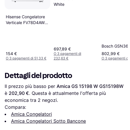
White
Hisense Congelatore
Verticale FV78D4AWE
61 L
Bosch GSN36
697,89 €
154 €
802,99 €
O 3 pagamenti di
O 3 pagamenti di 51,33 €
232,63 €
O 3 pagamenti di
Dettagli del prodotto
Il prezzo più basso per 
Amica GS 15198 W GS15198W
è 
202,90 €
. Questa è attualmente l'offerta più 
economica tra 
2
 negozi.
Compara:
Amica Congelatori
Amica Congelatori Sotto Bancone