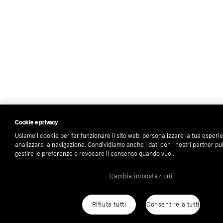
Cookie e privacy
Usiamo i cookie per far funzionare il sito web, personalizzare la tua esperi
analizzare la navigazione. Condividiamo anche i dati con i nostri partner pub
gestire le preferenze o revocare il consenso quando vuoi.
Cambia impostazioni
Rifiuta tutti
Consentire a tutti