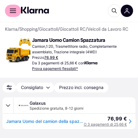
Per il tuo shopping
Per le aziende
Klarna
/
Shopping
/
Giocattoli
/
Giocattoli RC
/
Veicoli da Lavoro RC
Jamara Uomo Camion Spazzatura
Camion,1:20, Trasmettitore radio, Completamente 
assemblato, Trazione integrale (4WD)
Prezzo
76,99 €
Da 3 pagamenti di 25,66 € con
Prova pagamenti flessibili*
Consigliato
Prezzo incl. consegna
Galaxus
Spedizione gratuita
,
8-12 giorni
76,99 €
Jamara Uomo del camion della spazzatura
O 3 pagamenti di 25,66 €