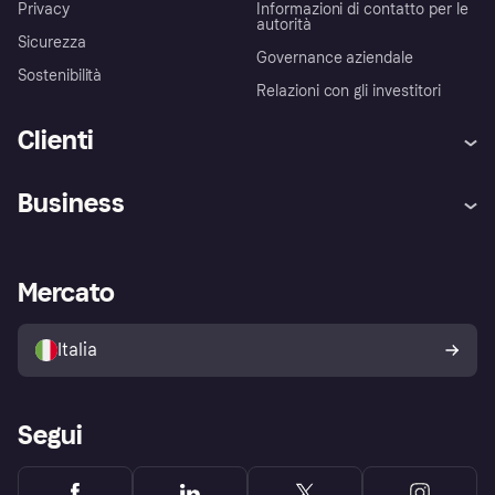
Privacy
Informazioni di contatto per le
autorità
Sicurezza
Governance aziendale
Sostenibilità
Relazioni con gli investitori
Clienti
Assistenza
Arbitro bancario
Business
Login
Promessa di protezione contro
le frodi
Supporto aziende
Portale per sviluppatori
La Klarna app
Impostazioni sulla privacy
Accesso aziende
Stato operativo
Mercato
Esplora i negozi
Il tuo diritto di recesso
Vendi con Klarna
Piattaforme e partner
Politica di protezione
dell'acquirente Klarna
Italia
Segui