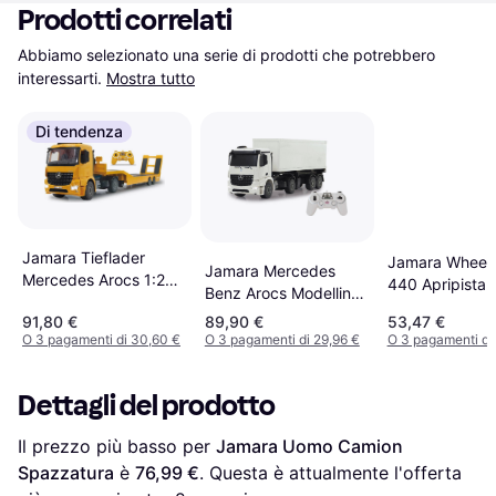
Prodotti correlati
Abbiamo selezionato una serie di prodotti che potrebbero 
interessarti.
Mostra tutto
Di tendenza
Jamara Tieflader
Jamara Wheel 
Jamara Mercedes
Mercedes Arocs 1:20
440 Apripista
Benz Arocs Modellino
2,4 405107
giocattolo
Radiocomandato
91,80 €
89,90 €
53,47 €
O 3 pagamenti di 30,60 €
O 3 pagamenti di 29,96 €
O 3 pagamenti di 
Dettagli del prodotto
Il prezzo più basso per 
Jamara Uomo Camion 
Spazzatura
 è 
76,99 €
. Questa è attualmente l'offerta 