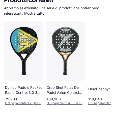
Prodotti correlati
Abbiamo selezionato una serie di prodotti che potrebbero 
interessarti.
Mostra tutto
Dunlop Paddle Racket
Drop Shot Palas De
Head Zephyr 
Rapid Control 3.0 38
Padel Axion Control
mm
1.0 2025
79,90 €
109,90 €
119,64 €
O 3 pagamenti di 26,63 €
O 3 pagamenti di 36,63 €
O 3 pagamenti di