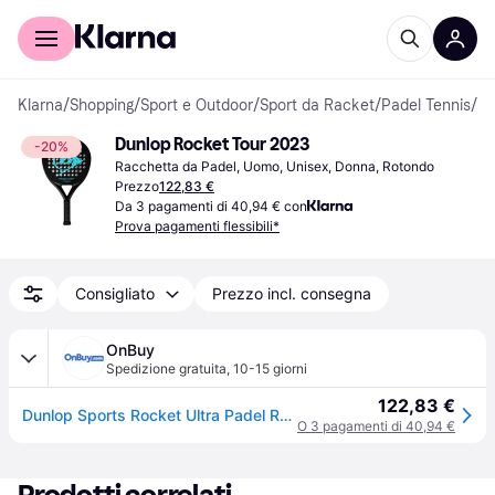
Per il tuo shopping
Per le aziende
Klarna
/
Shopping
/
Sport e Outdoor
/
Sport da Racket
/
Padel Tennis
/
Ra
Dunlop Rocket Tour 2023
-20%
Racchetta da Padel, Uomo, Unisex, Donna, Rotondo
Prezzo
122,83 €
Da 3 pagamenti di 40,94 € con
Prova pagamenti flessibili*
Consigliato
Prezzo incl. consegna
OnBuy
Spedizione gratuita
,
10-15 giorni
122,83 €
Dunlop Sports Rocket Ultra Padel Racket Black/Blue
O 3 pagamenti di 40,94 €