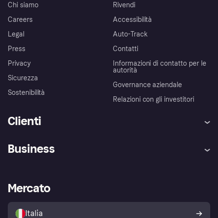
Chi siamo
Rivendi
Careers
Accessibilità
Legal
Auto-Track
Press
Contatti
Privacy
Informazioni di contatto per le
autorità
Sicurezza
Governance aziendale
Sostenibilità
Relazioni con gli investitori
Clienti
Assistenza
Arbitro bancario
Business
Login
Promessa di protezione contro
le frodi
Supporto aziende
Portale per sviluppatori
La Klarna app
Impostazioni sulla privacy
Accesso aziende
Stato operativo
Mercato
Esplora i negozi
Il tuo diritto di recesso
Vendi con Klarna
Piattaforme e partner
Politica di protezione
dell'acquirente Klarna
Italia