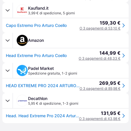
Kaufland.it
3,99 € di spedizione
,
5 giorni
159,30 €
Capo Estremo Pro Arturo Coello
O 3 pagamenti di 53,10 €
Amazon
144,99 €
Head Extreme Pro Arturo Coello
O 3 pagamenti di 48,33 €
Padel Market
Spedizione gratuita
,
1-2 giorni
269,95 €
HEAD EXTREME PRO 2024 ARTURO COELLO (Racchetta)
O 3 pagamenti di 89,98 €
Decathlon
5,95 € di spedizione
,
1-3 giorni
131,95 €
Head. Head Extreme Pro 2024 Arturo Coello (pala) Racchette Padel Ritiro Gratis - nero - NO SIZE
O 3 pagamenti di 43,98 €