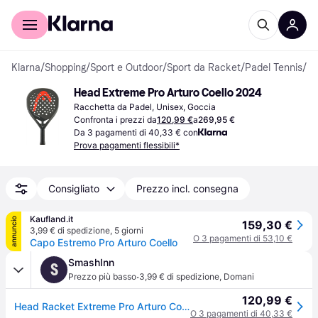
Per il tuo shopping
Per le aziende
Klarna
/
Shopping
/
Sport e Outdoor
/
Sport da Racket
/
Padel Tennis
/
Ra
Head Extreme Pro Arturo Coello 2024
Racchetta da Padel, Unisex, Goccia
Confronta i prezzi da
120,99 €
a
269,95 €
Da 3 pagamenti di 40,33 € con
Prova pagamenti flessibili*
Consigliato
Prezzo incl. consegna
Kaufland.it
annuncio
159,30 €
3,99 € di spedizione
,
5 giorni
O 3 pagamenti di 53,10 €
Capo Estremo Pro Arturo Coello
SmashInn
S
·
Prezzo più basso
3,99 € di spedizione
,
Domani
120,99 €
Head Racket Extreme Pro Arturo Coello Limited Edition Padel Racket Argento
O 3 pagamenti di 40,33 €