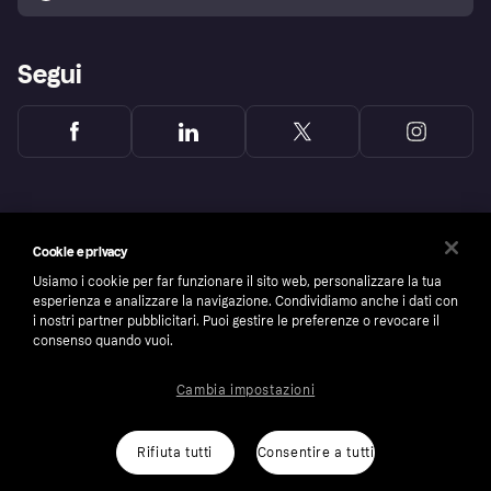
Segui
Cookie e privacy
Usiamo i cookie per far funzionare il sito web, personalizzare la tua
esperienza e analizzare la navigazione. Condividiamo anche i dati con
i nostri partner pubblicitari. Puoi gestire le preferenze o revocare il
consenso quando vuoi.
Cambia impostazioni
Copyright © 2005-2026 Klarna Bank AB (publ). Headquarters: Stockholm, Sweden. All
rights reserved. Klarna Bank AB (publ). Sveavägen 46, 111 34 Stockholm. Organization
number: 556737-0431
Rifiuta tutti
Consentire a tutti
Cookies
Klarna.com