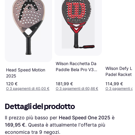
Wilson Racchetta Da
Wilson Defy LS
Paddle Bela Pro V3
Head Speed Motion
Padel Racket 4
WR186411U2
2025
120 €
181,99 €
114,99 €
O 3 pagamenti di 40,00 €
O 3 pagamenti di 60,66 €
O 3 pagamenti di
Dettagli del prodotto
Il prezzo più basso per 
Head Speed One 2025
 è 
169,95 €
. Questa è attualmente l'offerta più 
economica tra 
9
 negozi.