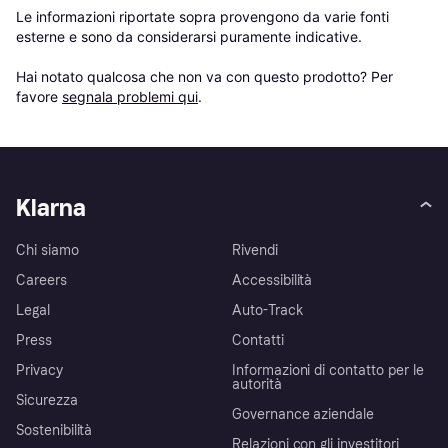
Le informazioni riportate sopra provengono da varie fonti 
esterne e sono da considerarsi puramente indicative.

Hai notato qualcosa che non va con questo prodotto? Per 
favore 
segnala problemi qui
.
Klarna
Chi siamo
Rivendi
Careers
Accessibilità
Legal
Auto-Track
Press
Contatti
Privacy
Informazioni di contatto per le
autorità
Sicurezza
Governance aziendale
Sostenibilità
Relazioni con gli investitori