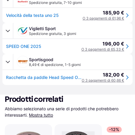
Spedizione gratuita
,
7-10 giorni
185,90 €
Velocità della testa uno 25
O 3 pagamenti di 61,96 €
Viglietti Sport
Spedizione gratuita
,
3 giorni
196,00 €
SPEED ONE 2025
O 3 pagamenti di 65,33 €
Sportisgood
8,49 € di spedizione
,
1-5 giorni
182,00 €
Racchetta da paddle Head Speed One 2025 - Noir
O 3 pagamenti di 60,66 €
Prodotti correlati
Abbiamo selezionato una serie di prodotti che potrebbero 
interessarti.
Mostra tutto
-12%