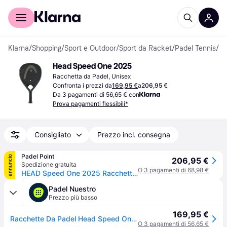
Per il tuo shopping
Per le aziende
Klarna
/
Shopping
/
Sport e Outdoor
/
Sport da Racket
/
Padel Tennis
/
Ra
Head Speed One 2025
Racchetta da Padel, Unisex
Confronta i prezzi da
169,95 €
a
206,95 €
Da 3 pagamenti di 56,65 € con
Prova pagamenti flessibili*
Consigliato
Prezzo incl. consegna
Padel Point
annuncio
206,95 €
Spedizione gratuita
O 3 pagamenti di 68,98 €
HEAD Speed One 2025 Racchette Da Padel - nero
Padel Nuestro
Prezzo più basso
169,95 €
Racchette Da Padel Head Speed One 2025
O 3 pagamenti di 56,65 €