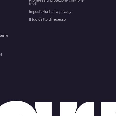
Promessa di protezione contro le
frodi
Impostazioni sulla privacy
Il tuo diritto di recesso
per le
ri