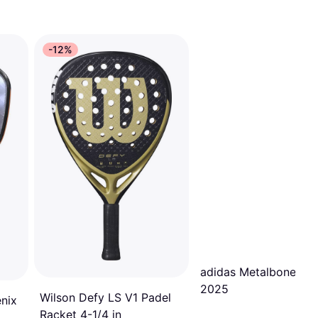
-12%
adidas Metalbone 3.4
2025
Wilson Defy LS V1 Padel
enix
Racket 4-1/4 in