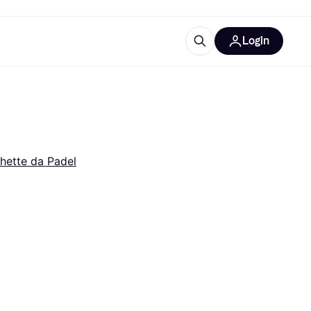
Login
Approfondimenti
ure per ufficio
re
Cos'è Klarna?
hette da Padel
categorie