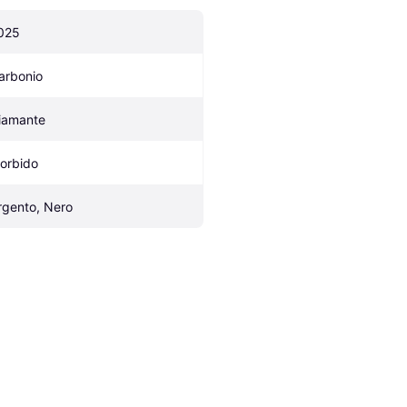
025
arbonio
iamante
orbido
rgento, Nero