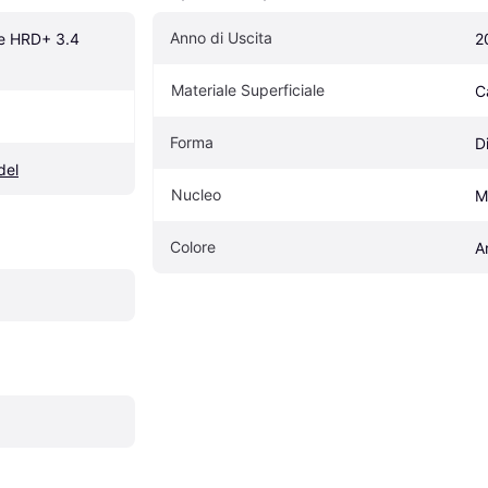
Anno di Uscita
e HRD+ 3.4 
2
Materiale Superficiale
C
Forma
D
del
Nucleo
M
Colore
A