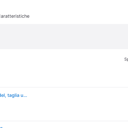
aratteristiche
S
adidas Metalbone Hrd+ 3.4 2025 - Racchetta da padel, taglia unica