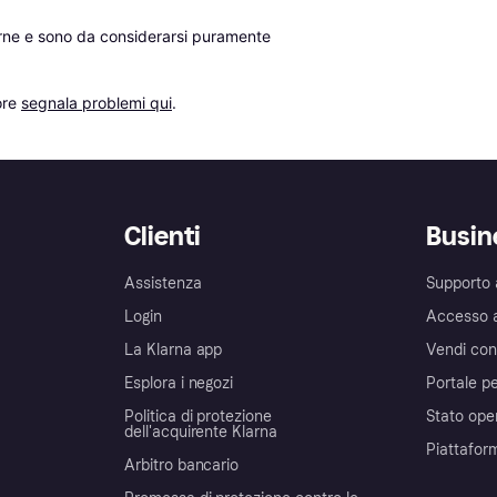
erne e sono da considerarsi puramente 
re 
segnala problemi qui
.
Clienti
Busin
Assistenza
Supporto 
Login
Accesso 
La Klarna app
Vendi con
Esplora i negozi
Portale pe
Politica di protezione
Stato ope
dell'acquirente Klarna
Piattafor
Arbitro bancario