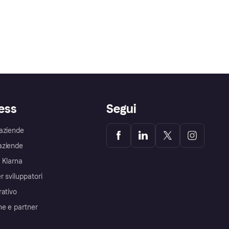
ess
Segui
aziende
aziende
 Klarna
r sviluppatori
rativo
me e partner