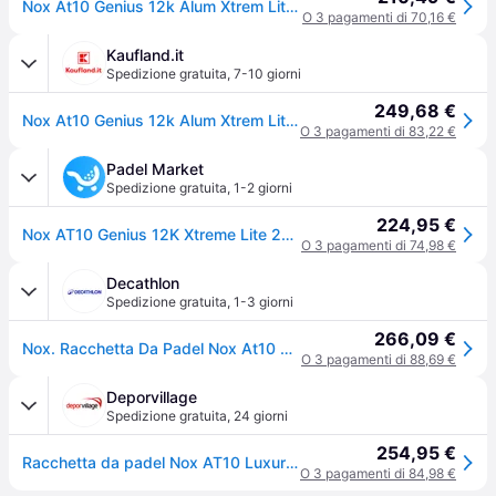
Nox At10 Genius 12k Alum Xtrem Lite 2026by Agustin Tapia Padel Racket Argento 355-365 gr
O 3 pagamenti di 70,16 €
Kaufland.it
Spedizione gratuita
,
7-10 giorni
249,68 €
Nox At10 Genius 12k Alum Xtrem Lite By Agustín Tapia 2026
O 3 pagamenti di 83,22 €
Padel Market
Spedizione gratuita
,
1-2 giorni
224,95 €
Nox AT10 Genius 12K Xtreme Lite 2026 racchetta da padel Agustin Tapia
O 3 pagamenti di 74,98 €
Decathlon
Spedizione gratuita
,
1-3 giorni
266,09 €
Nox. Racchetta Da Padel Nox At10 Genius 12k Alum Xtrem 26 Racchette Padel Ritiro Gratis - bianco - Senza taglia
O 3 pagamenti di 88,69 €
Deporvillage
Spedizione gratuita
,
24 giorni
254,95 €
Racchetta da padel Nox AT10 Luxury Genius 12K Alum XTREM Lite 2026 x Agustín Tapia - White
O 3 pagamenti di 84,98 €