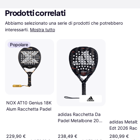
Prodotti correlati
Abbiamo selezionato una serie di prodotti che potrebbero 
interessarti.
Mostra tutto
Popolare
NOX AT10 Genius 18K
Alum Racchetta Padel
adidas Racchetta Da
Padel Metalbone 2026
adidas Metalb
Ale Galán
Edt 2026 Racc
Padel
229,90 €
238,49 €
280,99 €