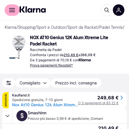
Per il tuo shopping
Per le aziende
Klarna
/
Shopping
/
Sport e Outdoor
/
Sport da Racket
/
Padel Tennis
/
Ra
NOX AT10 Genius 12K Alum Xtreme Lite 
Padel Racket
Racchetta da Padel
Confronta i prezzi da
210,49 €
a
266,09 €
Da 3 pagamenti di 70,16 € con
Prova pagamenti flessibili*
Consigliato
Prezzo incl. consegna
Kaufland.it
annuncio
249,68 €
Spedizione gratuita
,
7-10 giorni
O 3 pagamenti di 83,22 €
Nox At10 Genius 12k Alum Xtrem Lite By Agustín Tapia 2026
SmashInn
S
·
Prezzo più basso
3,99 € di spedizione
,
Domani
210,49 €