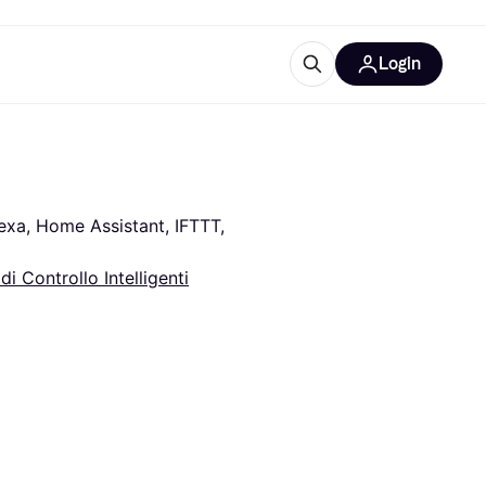
Login
Approfondimenti
ure per ufficio
re
Cos'è Klarna?
xa, Home Assistant, IFTTT, 
di Controllo Intelligenti
categorie