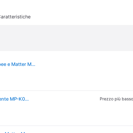
aratteristiche
Pannello di Controllo Connesso Compatibile Zigbee e Matter Multi Controllo Bianco / Nero Aqara
Aqara MP-K03D HUB S1 Plus EU Controllore Intelligente MP-K03D
Prezzo più bass