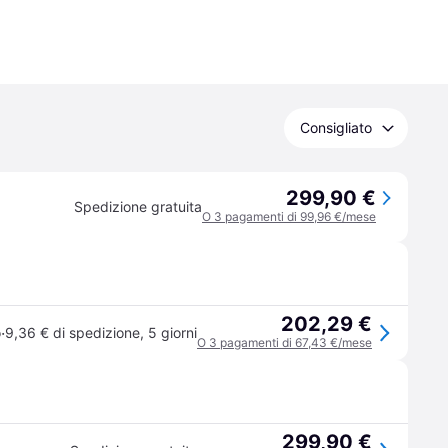
Consigliato
299,90 €
Spedizione gratuita
O 3 pagamenti di 99,96 €/mese
202,29 €
·
o
9,36 € di spedizione
,
5 giorni
O 3 pagamenti di 67,43 €/mese
299,90 €