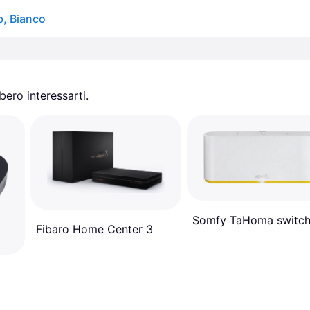
, Bianco
ero interessarti.
Somfy TaHoma switc
Fibaro Home Center 3
d