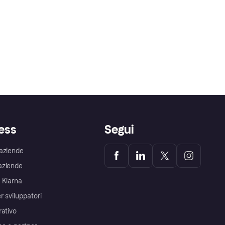
ess
Segui
aziende
aziende
 Klarna
r sviluppatori
rativo