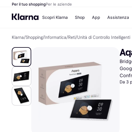
Per il tuo shopping
Per le aziende
Scopri Klarna
Shop
App
Assistenza
Klarna
/
Shopping
/
Informatica
/
Reti
/
Unità di Controllo Intelligenti
Opzioni di pagame
Negozi
Opzioni di pagamen
Booking.c
Aq
Paga ora
Unieuro
Paga in 3 rate
Media Wor
Bridg
Paga dopo 30 giorni
eBay
Finanziamento
Zalando
Googl
Confr
Da 3 
Elenco negozi