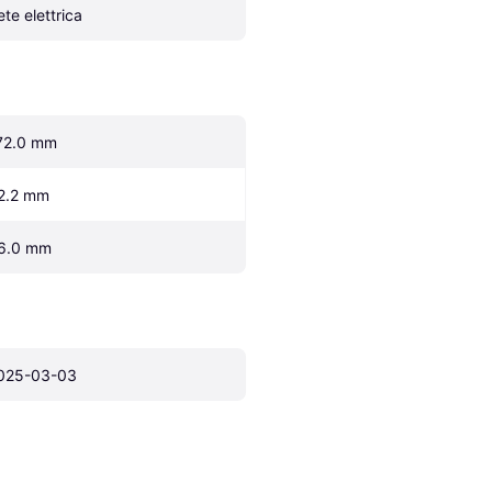
ete elettrica
72.0 mm
2.2 mm
6.0 mm
025-03-03