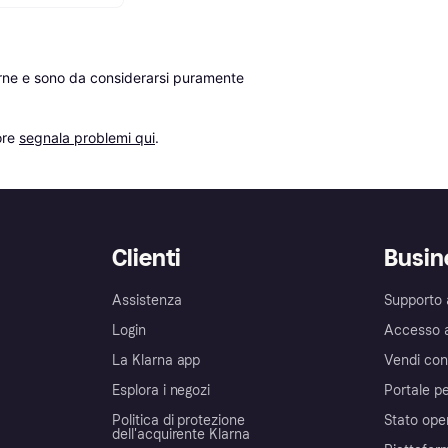
erne e sono da considerarsi puramente 
re 
segnala problemi qui
.
Clienti
Busin
Assistenza
Supporto 
Login
Accesso 
La Klarna app
Vendi con
Esplora i negozi
Portale pe
Politica di protezione
Stato ope
dell'acquirente Klarna