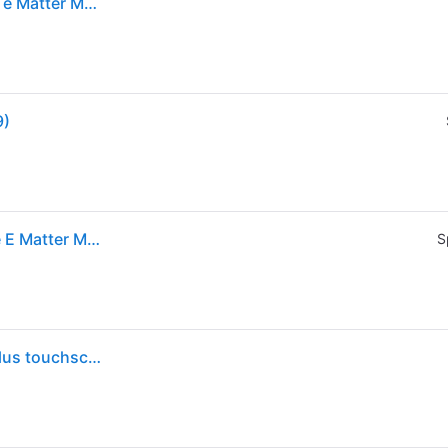
Pannello di Controllo Connesso Compatibile Zigbee e Matter Multi Controllo Bianco / Nero Aqara
9)
Pannello Di Controllo Connesso Compatibile Zigbee E Matter Multi Controllo
S
Hub Aqara 2 relè 6 wireless Zigbee 3.0 modello S1 Plus touchscreen