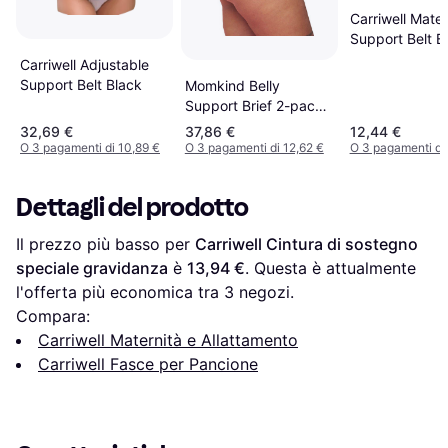
Carriwell Mater
Support Belt B
Carriwell Adjustable
Support Belt Black
Momkind Belly
Support Brief 2-pack
Black
32,69 €
37,86 €
12,44 €
O 3 pagamenti di 10,89 €
O 3 pagamenti di 12,62 €
O 3 pagamenti di 
Dettagli del prodotto
Il prezzo più basso per 
Carriwell Cintura di sostegno 
speciale gravidanza
 è 
13,94 €
. Questa è attualmente 
l'offerta più economica tra 
3
 negozi.
Compara:
Carriwell Maternità e Allattamento
Carriwell Fasce per Pancione