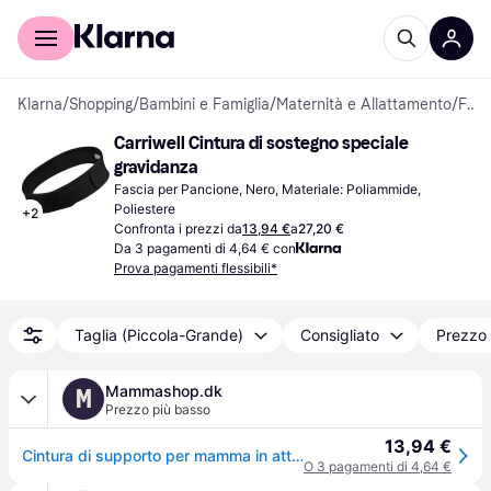
Per il tuo shopping
Per le aziende
Klarna
/
Shopping
/
Bambini e Famiglia
/
Maternità e Allattamento
/
Fasce per Pancione
Carriwell Cintura di sostegno speciale 
gravidanza
Fascia per Pancione, Nero, Materiale: Poliammide, 
Poliestere
+
2
Confronta i prezzi da
13,94 €
a
27,20 €
Da 3 pagamenti di 4,64 € con
Prova pagamenti flessibili*
Taglia (Piccola-Grande)
Consigliato
Prezzo 
Mammashop.dk
M
Prezzo più basso
13,94 €
Cintura di supporto per mamma in attesa regolabile in velcro - nera L/XL
O 3 pagamenti di 4,64 €