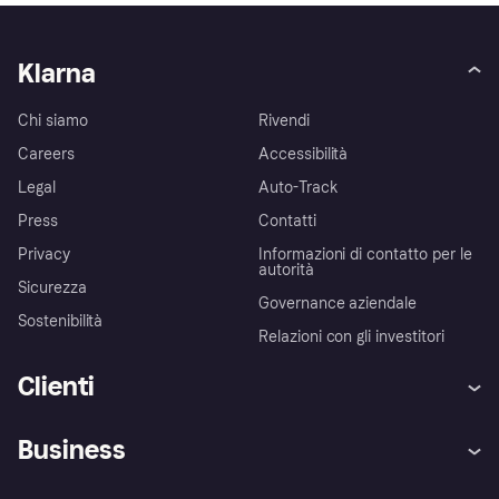
Klarna
Chi siamo
Rivendi
Careers
Accessibilità
Legal
Auto-Track
Press
Contatti
Privacy
Informazioni di contatto per le
autorità
Sicurezza
Governance aziendale
Sostenibilità
Relazioni con gli investitori
Clienti
Assistenza
Arbitro bancario
Business
Login
Promessa di protezione contro
le frodi
Supporto aziende
Portale per sviluppatori