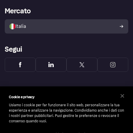
La Klarna app
Impostazioni sulla privacy
Accesso aziende
Stato operativo
Mercato
Esplora i negozi
Il tuo diritto di recesso
Vendi con Klarna
Piattaforme e partner
Politica di protezione
dell'acquirente Klarna
Italia
Segui
Cookie e privacy
Usiamo i cookie per far funzionare il sito web, personalizzare la tua
esperienza e analizzare la navigazione. Condividiamo anche i dati con
i nostri partner pubblicitari. Puoi gestire le preferenze o revocare il
consenso quando vuoi.