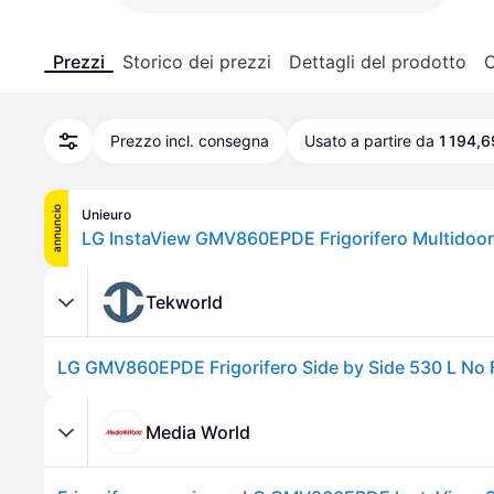
Prezzi
Storico dei prezzi
Dettagli del prodotto
C
Prezzo incl. consegna
Usato a partire da
1 194,6
annuncio
Unieuro
Tekworld
Media World