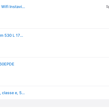
Lg Gmv860epde Frigorifero 4 Porte Nofrost Inverter Wifi Instaview Nero Cl.e
S
LG GMV860EPDE InstaView Frigorifero Multidoor Slim 530 L 178.7 cm Classe E 40 dB Wi-Fi Linear Cooling Total No Frost colore Nero
V860EPDE
Lg instaview gmv860epde frigorifero multidoor slim, classe e, 530l, wi-fi, linear cooling, essence matte black