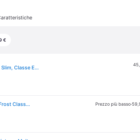
aratteristiche
9 €
45,
LG InstaView GMV860EPDE Frigorifero Multidoor Slim, Classe E, 530L, Wi-Fi, Linear Cooling, Essence Matte Black
LG GMV860EPDE Frigorifero Side by Side 530 L No Frost Classe E Nero
·
Prezzo più basso
59,