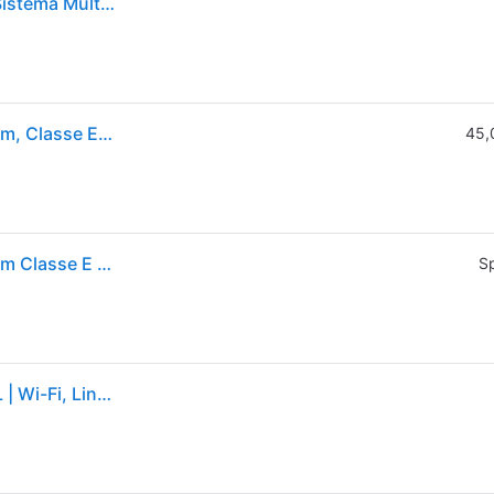
Frigorifero americano LG GMV860EPDE InstaView, Sistema Multi Flow: Sì; raffreddamento frigorifero: No Frost; congelatore: Frost, Capacità netta totale 530 l, Rumorosità: 40 dB(A), LAN wireless, Dimensioni: L 83,5 cm A 178,7 P 73 cm, Matte Black, Classe E
LG InstaView GMV860EPDE Frigorifero Multidoor Slim, Classe E, 530L, Wi-Fi, Linear Cooling, Essence Matte Black
45,
LG InstaView GMV860EPDE Frigorifero Multidoor Slim Classe E 530L WiFi Linear Cooling Essence Matte Black
Sp
Frigorifero Multidoor InstaView Slim | Classe E, 530L | Wi-Fi, Linear Cooling, Total No frost | Essence Matte Black - GMV860EPDE