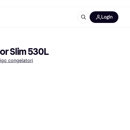
Login
Approfondimenti
ure per ufficio
re
Cos'è Klarna?
or Slim 530L
igo congelatori
categorie