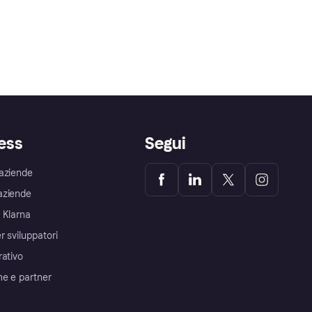
ess
Segui
aziende
aziende
 Klarna
r sviluppatori
rativo
me e partner