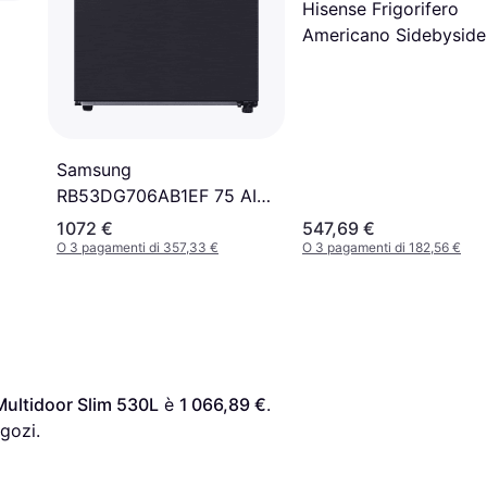
Hisense Frigorifero
Americano Sidebyside
544l
Samsung
RB53DG706AB1EF 75 AI
Largo 75cm No Frost
1072 €
547,69 €
538L RB53DG706AB1EF
O 3 pagamenti di 357,33 €
O 3 pagamenti di 182,56 €
ultidoor Slim 530L
 è 
1 066,89 €
. 
gozi.