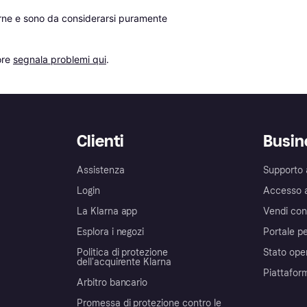
erne e sono da considerarsi puramente 
re 
segnala problemi qui
.
Clienti
Busin
Assistenza
Supporto 
Login
Accesso 
La Klarna app
Vendi con
Esplora i negozi
Portale pe
Politica di protezione
Stato ope
dell'acquirente Klarna
Piattafor
Arbitro bancario
Promessa di protezione contro le