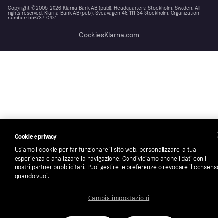
Copyright © 2005-2026 Klarna Bank AB (publ). Headquarters: Stockholm, Sweden. All
rights reserved. Klarna Bank AB (publ). Sveavägen 46, 111 34 Stockholm. Organization
number: 556737-0431
Cookies
Klarna.com
Cookie e privacy
Usiamo i cookie per far funzionare il sito web, personalizzare la tua
esperienza e analizzare la navigazione. Condividiamo anche i dati con i
nostri partner pubblicitari. Puoi gestire le preferenze o revocare il consens
quando vuoi.
Cambia impostazioni