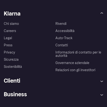
Klarna
Chi siamo
Rivendi
Careers
Accessibilità
Legal
Auto-Track
Press
Contatti
Privacy
Informazioni di contatto per le
autorità
Sicurezza
Governance aziendale
Sostenibilità
Relazioni con gli investitori
Clienti
Assistenza
Arbitro bancario
Business
Login
Promessa di protezione contro
le frodi
Supporto aziende
Portale per sviluppatori
La Klarna app