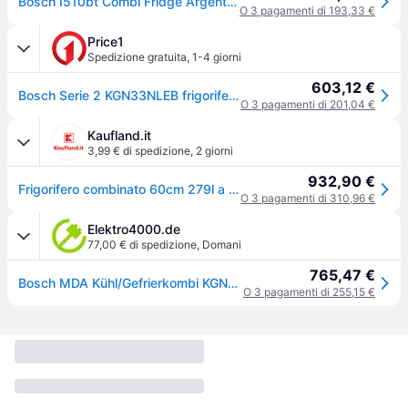
Bosch I510bt Combi Fridge Argento 193L / EU Plug 220V
O 3 pagamenti di 193,33 €
Price1
Spedizione gratuita
,
1-4 giorni
603,12 €
Bosch Serie 2 KGN33NLEB frigorifero con congelatore Libera installazione 282 L E Acciaio inossidabile (KGN33NLEB)
O 3 pagamenti di 201,04 €
Kaufland.it
3,99 € di spedizione
,
2 giorni
932,90 €
Frigorifero combinato 60cm 279l a ++ nofrost inox Bosch KGN33NLEB
O 3 pagamenti di 310,96 €
Elektro4000.de
77,00 € di spedizione
,
Domani
765,47 €
Bosch MDA Kühl/Gefrierkombi KGN33NLEB
O 3 pagamenti di 255,15 €