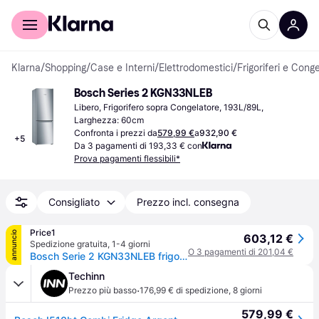
Per il tuo shopping
Per le aziende
Klarna
/
Shopping
/
Case e Interni
/
Elettrodomestici
/
Frigoriferi e Conge
Bosch Series 2 KGN33NLEB
Libero, Frigorifero sopra Congelatore, 193L/89L, 
Larghezza: 60cm
Confronta i prezzi da
579,99 €
a
932,90 €
+
5
Da 3 pagamenti di 193,33 € con
Prova pagamenti flessibili*
Consigliato
Prezzo incl. consegna
Price1
annuncio
603,12 €
Spedizione gratuita
,
1-4 giorni
O 3 pagamenti di 201,04 €
Bosch Serie 2 KGN33NLEB frigorifero con congelatore Libera installazione 282 L E Acciaio inossidabile (KGN33NLEB)
Techinn
·
Prezzo più basso
176,99 € di spedizione
,
8 giorni
579,99 €