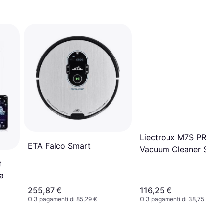
Liectroux M7S PRO R
ETA Falco Smart
Vacuum Cleaner Smar
Dynamic
t
a
255,87 €
116,25 €
O 3 pagamenti di 85,29 €
O 3 pagamenti di 38,75 €