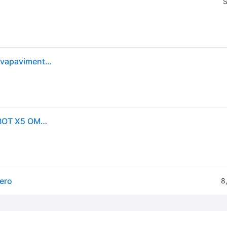
S
ECOVACS DEEBOT X5 OMNI Robot Aspirapolvere Lavapavimenti con Stazione All-in-One, 12800Pa, Anti-grovigli, TruEdge Taglio Adattivo Bordi, Lavaggio Mocio ad Acqua Calda a 70°C, Sollevamento Mop 15mm
Robot Aspirapolvere e Lavapavimenti Ecovacs DEEBOT X5 OMNI Autosvuotamento Navigazione TrueDetect 3D 12.800 Pa
ero
8