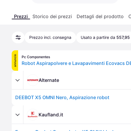
Prezzi
Storico dei prezzi
Dettagli del prodotto
C
Prezzo incl. consegna
Usato a partire da
557,95
annuncio
Pc Componentes
Alternate
DEEBOT X5 OMNI Nero, Aspirazione robot
Kaufland.it