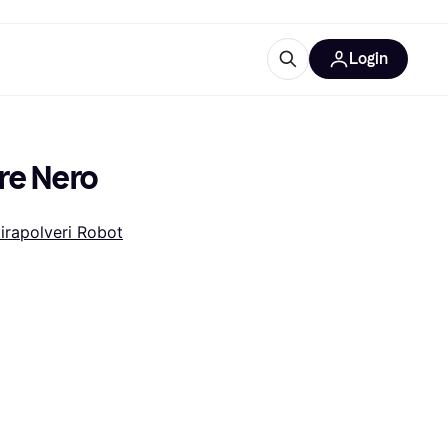
Login
Approfondimenti
ure per ufficio
re
Cos'è Klarna?
re Nero
irapolveri Robot
categorie