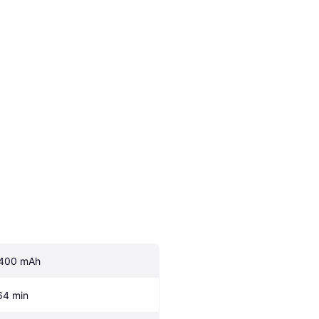
400 mAh
64 min