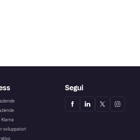
ess
Segui
aziende
aziende
 Klarna
r sviluppatori
rativo