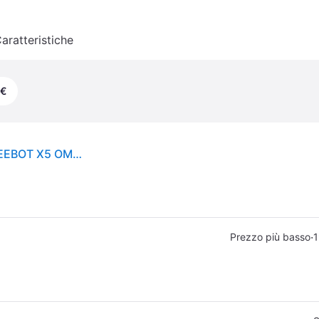
aratteristiche
 €
Robot Aspirapolvere e Lavapavimenti Ecovacs DEEBOT X5 OMNI Autosvuotamento Navigazione TrueDetect 3D 12.800 Pa
·
Prezzo più basso
1