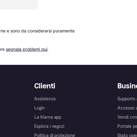
erne e sono da considerarsi puramente 
re 
segnala problemi qui
.
Clienti
Busin
Assistenza
Supporto 
Login
Accesso 
La Klarna app
Vendi con
Esplora i negozi
Portale pe
Politica di protezione
Stato ope