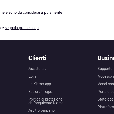
erne e sono da considerarsi puramente 
re 
segnala problemi qui
.
Clienti
Busin
Assistenza
Supporto 
Login
Accesso 
La Klarna app
Vendi con
Esplora i negozi
Portale pe
Politica di protezione
Stato ope
dell'acquirente Klarna
Piattafor
Arbitro bancario