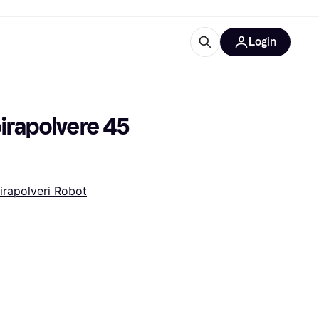
Login
Approfondimenti
ure per ufficio
re
Cos'è Klarna?
rapolvere 45 
irapolveri Robot
categorie