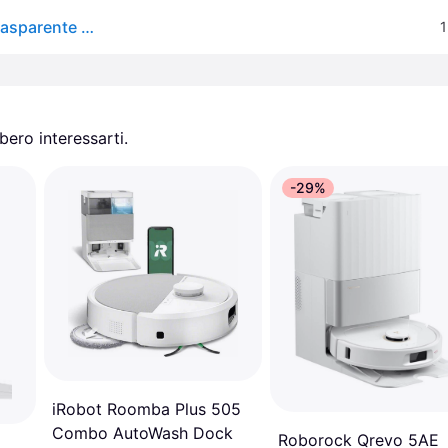
Ecovacs Deebot N20 Plus Vacuum Cleaner Robot Trasparente One Size / EU Plug 220V
1
ero interessarti.
-29%
iRobot Roomba Plus 505
Combo AutoWash Dock
Roborock Qrevo 5AE