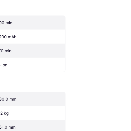
90 min
200 mAh
70 min
i-Ion
80.0 mm
.2 kg
51.0 mm