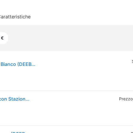
aratteristiche
 €
Ecovacs Deebot N20 Plus 0,4 L Senza sacchetto Bianco (DEEBOT N20 Plus)
ECOVACS DEEBOT N20 Plus Robot - Aspirapolvere con Stazione, 8000 Pa, Pulizia Senza Sforzo per 45 Giorni, Spazzola Antigroviglio, Durata 300 min, Arrampicata da 20 mm
Prezzo