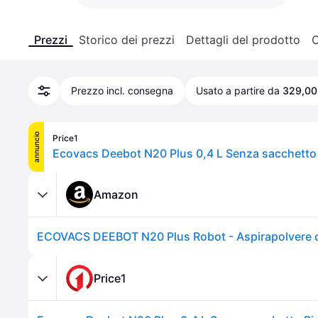
Prezzi
Storico dei prezzi
Dettagli del prodotto
C
Prezzo incl. consegna
Usato a partire da
329,00
annuncio
Price1
Amazon
Price1