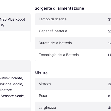
Sorgente di alimentazione
Tempo di ricarica
N20 Plus Robot 
3
5 W
Capacità batteria
5
Durata della batteria
1
Tecnologia della Batteria
L
Misure
Autosvuotante, 
Altezza
unzione Mocio, 
3
icatore 
Peso
 Sensore Scale, 
8
Larghezza
4