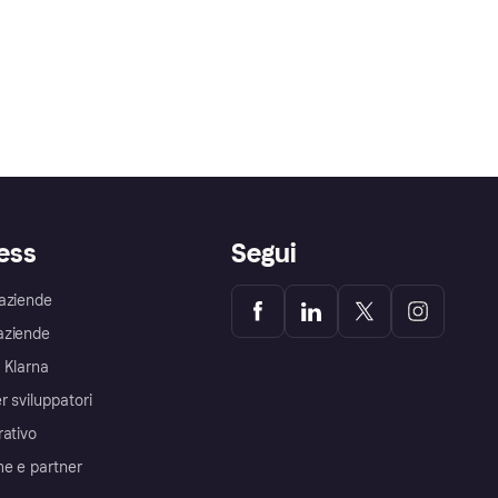
ess
Segui
aziende
aziende
 Klarna
r sviluppatori
rativo
me e partner