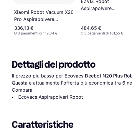
EZVIZ Robot
Aspirapolvere
Xiaomi Robot Vacuum X20
Lavapavimenti 2in1 Wh
Pro Aspirapolvere
Lavapavimenti
336,13 €
484,65 €
O 3 pagamenti di 112,04 €
O 3 pagamenti di 161,55 €
Dettagli del prodotto
Il prezzo più basso per 
Ecovacs Deebot N20 Plus Rob
Questa è attualmente l'offerta più economica tra 
6
 ne
Compara:
Ecovacs Aspirapolveri Robot
Caratteristiche