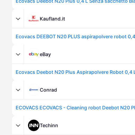
Kaufland.it
eBay
Conrad
Techinn