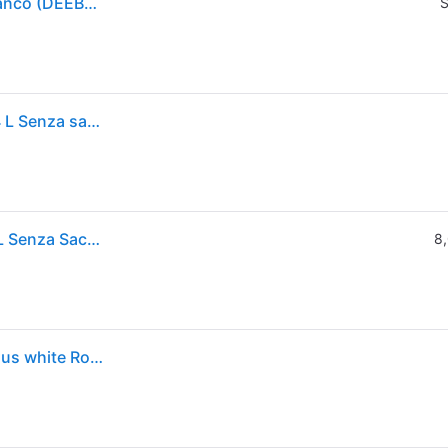
Ecovacs Deebot N20 Plus 0,4 L Senza sacchetto Bianco (DEEBOT N20 Plus)
S
Ecovacs DEEBOT N20 PLUS aspirapolvere robot 0,4 L Senza sacchetto Bianco
Ecovacs Deebot N20 Plus Aspirapolvere Robot 0,4 L Senza Sacchetto Bianco
8,
ECOVACS ECOVACS - Cleaning robot Deebot N20 Plus white Robot aspirapolvere e pulitori Bianco