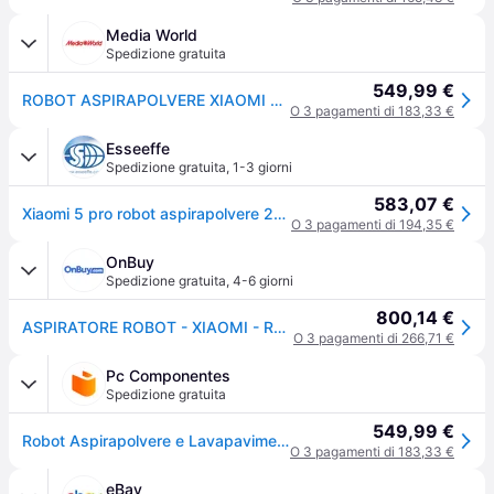
Media World
Spedizione gratuita
549,99 €
ROBOT ASPIRAPOLVERE XIAOMI Robot Vacuum 5 Pro, Potenza 55 W, Lavapavimenti, Autonomia fino a 140 min, Sensore di superficie, Spazzola laterale, Base carica, Bianco
O 3 pagamenti di 183,33 €
Esseeffe
Spedizione gratuita
,
1-3 giorni
583,07 €
Xiaomi 5 pro robot aspirapolvere 20.000pa 5200mah wi-fi bianco
O 3 pagamenti di 194,35 €
OnBuy
Spedizione gratuita
,
4-6 giorni
800,14 €
ASPIRATORE ROBOT - XIAOMI - Robot Aspirapolvere 5 Pro - 20 000 Pa - Telecamera HD - Pulizia intelligente
O 3 pagamenti di 266,71 €
Pc Componentes
Spedizione gratuita
549,99 €
Robot Aspirapolvere e Lavapavimenti Xiaomi 5 Pro Navigazione IA Tripla Camera 20.000 Pa Controlli Vocali
O 3 pagamenti di 183,33 €
eBay