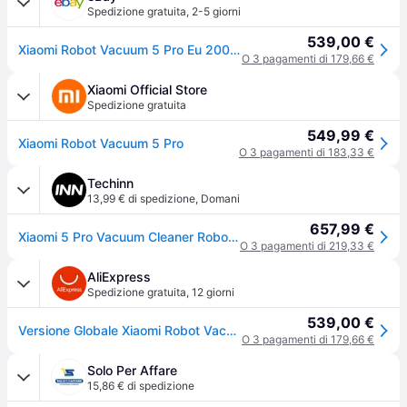
Spedizione gratuita
,
2-5 giorni
539,00 €
Xiaomi Robot Vacuum 5 Pro Eu 20000pa Aspirapolvere Lavapavimenti Lds Navigazione
O 3 pagamenti di 179,66 €
Xiaomi Official Store
Spedizione gratuita
549,99 €
Xiaomi Robot Vacuum 5 Pro
O 3 pagamenti di 183,33 €
Techinn
13,99 € di spedizione
,
Domani
657,99 €
Xiaomi 5 Pro Vacuum Cleaner Robot Trasparente One Size / EU Plug 220V
O 3 pagamenti di 219,33 €
AliExpress
Spedizione gratuita
,
12 giorni
539,00 €
Versione Globale Xiaomi Robot Vacuum 5 Pro (Aggiornamento X20+) Video HD, Chiamate Monodirezionali, Identificazione AI con Tre Telecamere, Riconoscimento di 200 Tipi di Ostacoli, LDS Regolabile per - standard
O 3 pagamenti di 179,66 €
Solo Per Affare
15,86 € di spedizione