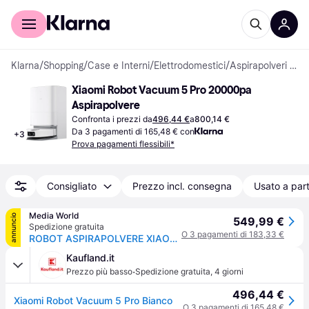
Per il tuo shopping
Per le aziende
Klarna
/
Shopping
/
Case e Interni
/
Elettrodomestici
/
Aspirapolveri Robot
Xiaomi Robot Vacuum 5 Pro 20000pa 
Aspirapolvere
Confronta i prezzi da
496,44 €
a
800,14 €
Da 3 pagamenti di 165,48 € con
+
3
Prova pagamenti flessibili*
Consigliato
Prezzo incl. consegna
Usato a part
Media World
annuncio
549,99 €
Spedizione gratuita
O 3 pagamenti di 183,33 €
ROBOT ASPIRAPOLVERE XIAOMI Robot Vacuum 5 Pro, Potenza 55 W, Lavapavimenti, Autonomia fino a 140 min, Sensore di superficie, Spazzola laterale, Base carica, Bianco
Kaufland.it
·
Prezzo più basso
Spedizione gratuita
,
4 giorni
496,44 €
Xiaomi Robot Vacuum 5 Pro Bianco
O 3 pagamenti di 165,48 €