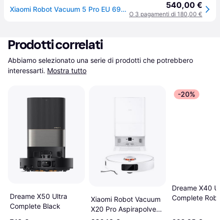
540,00 €
Xiaomi Robot Vacuum 5 Pro EU 6932554430757
O 3 pagamenti di 180,00 €
Prodotti correlati
Abbiamo selezionato una serie di prodotti che potrebbero 
interessarti.
Mostra tutto
-20%
Dreame X40 Ul
Dreame X50 Ultra
Complete Rob
Xiaomi Robot Vacuum
Complete Black
Aspirapolvere
X20 Pro Aspirapolvere
Lavapavimenti