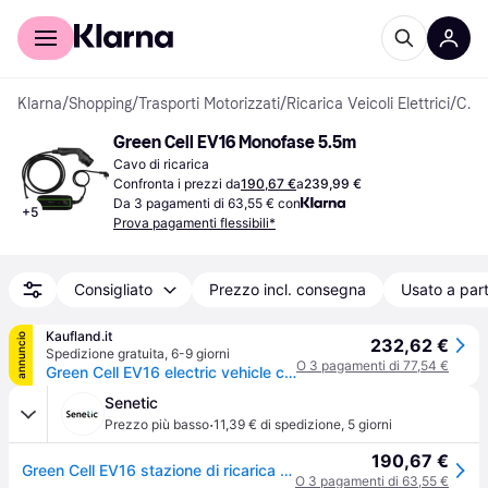
Per il tuo shopping
Per le aziende
Klarna
/
Shopping
/
Trasporti Motorizzati
/
Ricarica Veicoli Elettrici
/
Cavi di Ricarica & Supporti per Cavi
Green Cell EV16 Monofase 5.5m
Cavo di ricarica
Confronta i prezzi da
190,67 €
a
239,99 €
Da 3 pagamenti di 63,55 € con
+
5
Prova pagamenti flessibili*
Consigliato
Prezzo incl. consegna
Usato a part
Kaufland.it
annuncio
232,62 €
Spedizione gratuita
,
6-9 giorni
O 3 pagamenti di 77,54 €
Green Cell EV16 electric vehicle charging station Black 1 Built-in display LCD
Senetic
·
Prezzo più basso
11,39 € di spedizione
,
5 giorni
190,67 €
Green Cell EV16 stazione di ricarica per veicoli elettrici Nero 1 EV16
O 3 pagamenti di 63,55 €