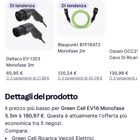
Di tendenza
Di tendenza
Blaupunkt B1P16AT2
Monofase 2m
Osram OCC21
Cavo Di Ricari
Deltaco EV-1203
Monofase 3m
65,95 €
120,24 €
130,96 €
O 3 pagamenti di 21,98 €
O 3 pagamenti di 40,08 €
O 3 pagamenti di
Dettagli del prodotto
Il prezzo più basso per 
Green Cell EV16 Monofase 
5.5m
 è 
190,67 €
. Questa è attualmente l'offerta più 
economica tra 
5
 negozi.
Compara:
Green Cell Ricarica Veicoli Elettrici