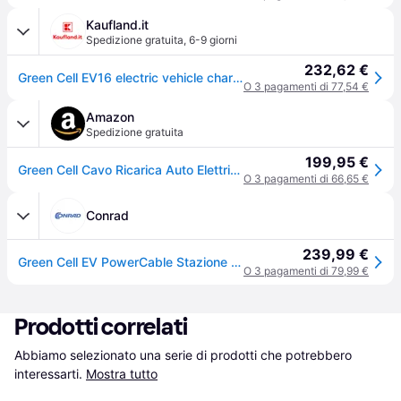
Kaufland.it
Spedizione gratuita
,
6-9 giorni
232,62 €
Green Cell EV16 electric vehicle charging station Black 1 Built-in display LCD
O 3 pagamenti di 77,54 €
Amazon
Spedizione gratuita
199,95 €
Green Cell Cavo Ricarica Auto Elettrica Tipo 2 Schuko EV Caricabatterie EV PHEV 10A / 16A 3,68kW 6,5m Display LCD Portatile Wallbox Compatible con Model 3/S/X/Y, 500e, e-208, Megane E-Tech, Q4 E-Tron
O 3 pagamenti di 66,65 €
Conrad
239,99 €
Green Cell EV PowerCable Stazione di ricarica Tipo 2 16 A Numero connessioni 1 3.6 kW
O 3 pagamenti di 79,99 €
Prodotti correlati
Abbiamo selezionato una serie di prodotti che potrebbero 
interessarti.
Mostra tutto