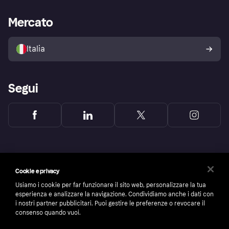
Supporto aziende
Portale per sviluppatori
La Klarna app
Impostazioni sulla privacy
Accesso aziende
Stato operativo
Mercato
Esplora i negozi
Il tuo diritto di recesso
Vendi con Klarna
Piattaforme e partner
Politica di protezione
dell'acquirente Klarna
Italia
Segui
Cookie e privacy
Usiamo i cookie per far funzionare il sito web, personalizzare la tua
esperienza e analizzare la navigazione. Condividiamo anche i dati con
i nostri partner pubblicitari. Puoi gestire le preferenze o revocare il
consenso quando vuoi.