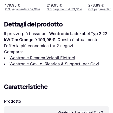
Ladekabel Typ
179,95 €
219,95 €
273,89 €
22kW 32A 7m T
O 3 pagamenti di 59,98 €
O 3 pagamenti di 73,31 €
O 3 pagamenti di 
Dettagli del prodotto
Il prezzo più basso per 
Wentronic Ladekabel Typ 2 22 
kW 7 m Orange
 è 
199,95 €
. Questa è attualmente 
l'offerta più economica tra 
2
 negozi.
Compara:
Wentronic Ricarica Veicoli Elettrici
Wentronic Cavi di Ricarica & Supporti per Cavi
Caratteristiche
Prodotto
Wentronic Ladekabel Typ 2 