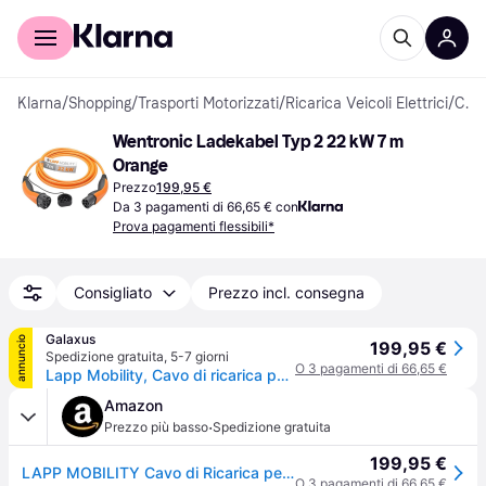
Per il tuo shopping
Per le aziende
Klarna
/
Shopping
/
Trasporti Motorizzati
/
Ricarica Veicoli Elettrici
/
Cavi di Ricarica & Supporti per Cavi
Wentronic Ladekabel Typ 2 22 kW 7 m 
Orange
Prezzo
199,95 €
Da 3 pagamenti di 66,65 € con
Prova pagamenti flessibili*
Consigliato
Prezzo incl. consegna
Galaxus
annuncio
199,95 €
Spedizione gratuita
,
5-7 giorni
O 3 pagamenti di 66,65 €
Lapp Mobility, Cavo di ricarica per auto elettrica, EV-TYP2 Cavo di ricarica (Tipo 2, 22kW, 32A, 7m)
Amazon
·
Prezzo più basso
Spedizione gratuita
199,95 €
LAPP MOBILITY Cavo di Ricarica per Veicoli Elettrici di Tipo 2-22kW, 32A, Trifase, Cavo Ricarica Auto Elettrica, Protetto IP55, Per PHEV & BEV, Colonnina Ricarica, Made in Germany - 7m Arancione
O 3 pagamenti di 66,65 €