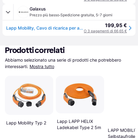
Galaxus
·
Prezzo più basso
Spedizione gratuita
,
5-7 giorni
199,95 €
Lapp Mobility, Cavo di ricarica per auto elettrica, EV-TYP2 Cavo di ricarica (Tipo 2, 22kW, 32A, 7m)
O 3 pagamenti di 66,65 €
Prodotti correlati
Abbiamo selezionato una serie di prodotti che potrebbero 
interessarti.
Mostra tutto
Lapp LAPP HELIX
Lapp Mobility Typ 2
Ladekabel Type 2 5m
LAPP MOBILIT
Selbstaufrolle