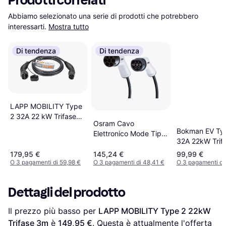
Prodotti correlati
Abbiamo selezionato una serie di prodotti che potrebbero 
interessarti.
Mostra tutto
Di tendenza
Di tendenza
LAPP MOBILITY Type
2 32A 22 kW Trifase
Osram Cavo
5m
Bokman EV Ty
Elettronico Mode Tipo
32A 22kW Trif
2 7.20kW 32A 5m
Trifase 5m
179,95 €
145,24 €
99,99 €
O 3 pagamenti di 59,98 €
O 3 pagamenti di 48,41 €
O 3 pagamenti di
Dettagli del prodotto
Il prezzo più basso per 
LAPP MOBILITY Type 2 22kW 
Trifase 3m
 è 
149,95 €
. Questa è attualmente l'offerta 