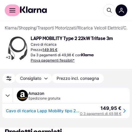
Per il tuo shopping
Per le aziende
Klarna
/
Shopping
/
Trasporti Motorizzati
/
Ricarica Veicoli Elettrici
/
Cavi di Ricarica & Supporti per Cavi
LAPP MOBILITY Type 2 22kW Trifase 3m
Cavo di ricarica
Prezzo
149,95 €
Da 3 pagamenti di 49,98 € con
+
2
Prova pagamenti flessibili*
Consigliato
Prezzo incl. consegna
Amazon
Spedizione gratuita
149,95 €
Cavo di ricarica Lapp Mobility tipo 2 22 KW/liscio / 32 A/trifase/cavo di ricarica per e-car/modalità 3 / 3m
O 3 pagamenti di 49,98 €