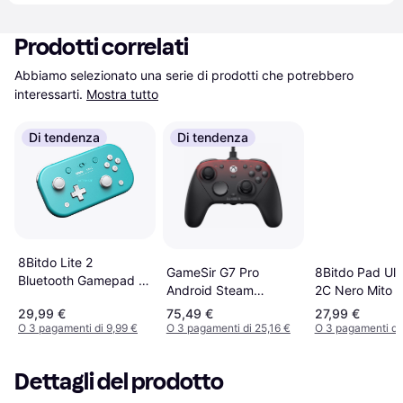
Prodotti correlati
Abbiamo selezionato una serie di prodotti che potrebbero 
interessarti.
Mostra tutto
Di tendenza
Di tendenza
8Bitdo Lite 2
GameSir G7 Pro
8Bitdo Pad Ult
Bluetooth Gamepad -
Android Steam
2C Nero Mito
Turquoise
Machine Controller
29,99 €
75,49 €
27,99 €
O 3 pagamenti di 9,99 €
O 3 pagamenti di 25,16 €
O 3 pagamenti di
Dettagli del prodotto