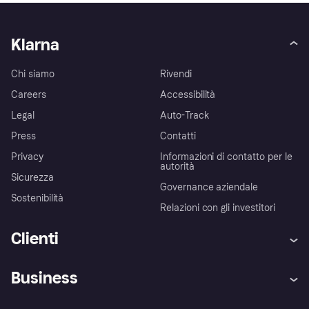
Klarna
Chi siamo
Rivendi
Careers
Accessibilità
Legal
Auto-Track
Press
Contatti
Privacy
Informazioni di contatto per le
autorità
Sicurezza
Governance aziendale
Sostenibilità
Relazioni con gli investitori
Clienti
Assistenza
Arbitro bancario
Business
Login
Promessa di protezione contro
le frodi
Supporto aziende
Portale per sviluppatori