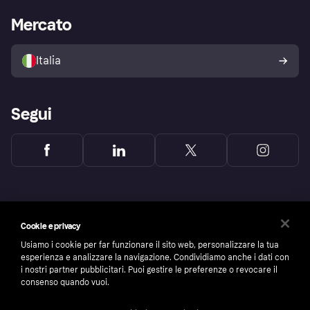
La Klarna app
Impostazioni sulla privacy
Accesso aziende
Stato operativo
Mercato
Esplora i negozi
Il tuo diritto di recesso
Vendi con Klarna
Piattaforme e partner
Politica di protezione
dell'acquirente Klarna
Italia
Segui
Cookie e privacy
Usiamo i cookie per far funzionare il sito web, personalizzare la tua
esperienza e analizzare la navigazione. Condividiamo anche i dati con
i nostri partner pubblicitari. Puoi gestire le preferenze o revocare il
consenso quando vuoi.