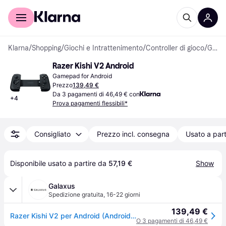
Per il tuo shopping
Per le aziende
Klarna
/
Shopping
/
Giochi e Intrattenimento
/
Controller di gioco
/
Gamepad
Razer Kishi V2 Android
Gamepad for Android
Prezzo
139,49 €
Da 3 pagamenti di 46,49 € con
+
4
Prova pagamenti flessibili*
Consigliato
Prezzo incl. consegna
Usato a part
Disponibile usato a partire da 
57,19 €
Show
Galaxus
Spedizione gratuita
,
16-22 giorni
139,49 €
Razer Kishi V2 per Android (Android), Controller gaming, Nero
O 3 pagamenti di 46,49 €