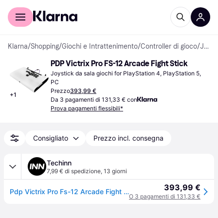
Per il tuo shopping
Per le aziende
Klarna
/
Shopping
/
Giochi e Intrattenimento
/
Controller di gioco
/
Joystick da sala giochi
PDP Victrix Pro FS-12 Arcade Fight Stick
Joystick da sala giochi for PlayStation 4, PlayStation 5, 
PC
Prezzo
393,99 €
+
1
Da 3 pagamenti di 131,33 € con
Prova pagamenti flessibili*
Consigliato
Prezzo incl. consegna
Techinn
7,99 € di spedizione
,
13 giorni
393,99 €
Pdp Victrix Pro Fs-12 Arcade Fight Stick Joystick Arcade Trasparente
O 3 pagamenti di 131,33 €