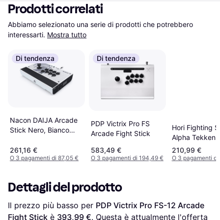
Prodotti correlati
Abbiamo selezionato una serie di prodotti che potrebbero 
interessarti.
Mostra tutto
Di tendenza
Di tendenza
Nacon DAIJA Arcade
PDP Victrix Pro FS
Hori Fighting S
Stick Nero, Bianco
Arcade Fight Stick
Alpha Tekken 
USB Speciale PC,
Edition
PlayStation 4,
261,16 €
583,49 €
210,99 €
O 3 pagamenti di 87,05 €
O 3 pagamenti di 194,49 €
O 3 pagamenti di
PlayStation 5
Dettagli del prodotto
Il prezzo più basso per 
PDP Victrix Pro FS-12 Arcade 
Fight Stick
 è 
393,99 €
. Questa è attualmente l'offerta 