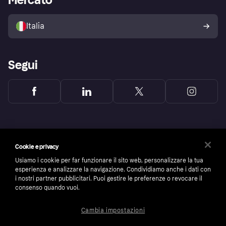
Il tuo diritto di recesso
Vendi con Klarna
Piattaforme e partner
Politica di protezione
dell'acquirente Klarna
Italia
Segui
Cookie e privacy
Usiamo i cookie per far funzionare il sito web, personalizzare la tua
esperienza e analizzare la navigazione. Condividiamo anche i dati con
i nostri partner pubblicitari. Puoi gestire le preferenze o revocare il
consenso quando vuoi.
Cambia impostazioni
Copyright © 2005-2026 Klarna Bank AB (publ). Headquarters: Stockholm, Sweden. All
rights reserved. Klarna Bank AB (publ). Sveavägen 46, 111 34 Stockholm. Organization