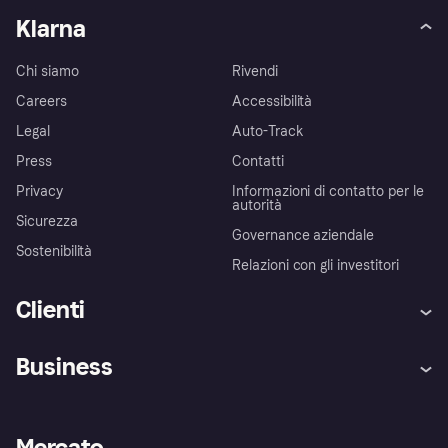
Klarna
Chi siamo
Rivendi
Careers
Accessibilità
Legal
Auto-Track
Press
Contatti
Privacy
Informazioni di contatto per le
autorità
Sicurezza
Governance aziendale
Sostenibilità
Relazioni con gli investitori
Clienti
Assistenza
Arbitro bancario
Business
Login
Promessa di protezione contro
le frodi
Supporto aziende
Portale per sviluppatori
La Klarna app
Impostazioni sulla privacy
Accesso aziende
Stato operativo
Mercato
Esplora i negozi