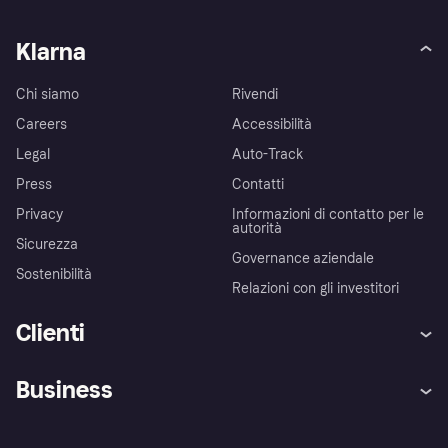
Klarna
Chi siamo
Rivendi
Careers
Accessibilità
Legal
Auto-Track
Press
Contatti
Privacy
Informazioni di contatto per le
autorità
Sicurezza
Governance aziendale
Sostenibilità
Relazioni con gli investitori
Clienti
Assistenza
Arbitro bancario
Business
Login
Promessa di protezione contro
le frodi
Supporto aziende
Portale per sviluppatori
La Klarna app