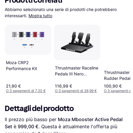
Prodotti correlati
Abbiamo selezionato una serie di prodotti che potrebbero 
interessarti.
Mostra tutto
Moza CRP2
Thrustmaster Raceline
Performance Kit
Thrustmaster T
Pedals III Nero
Rudder Pedals 
PlayStation 4kg
(PC/PS4)
21,90 €
116,99 €
100,90 €
O 3 pagamenti di 7,30 €
O 3 pagamenti di 38,99 €
O 3 pagamenti di
Dettagli del prodotto
Il prezzo più basso per 
Moza Mbooster Active Pedal 
Set
 è 
999,00 €
. Questa è attualmente l'offerta più 