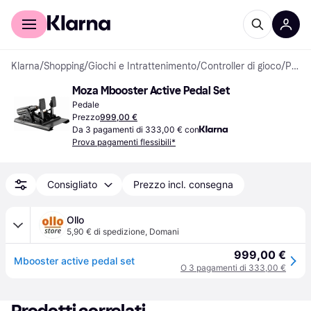
Per il tuo shopping
Per le aziende
Klarna
/
Shopping
/
Giochi e Intrattenimento
/
Controller di gioco
/
Pedali
Moza Mbooster Active Pedal Set
Pedale
Prezzo
999,00 €
Da 3 pagamenti di 333,00 € con
Prova pagamenti flessibili*
Consigliato
Prezzo incl. consegna
Ollo
5,90 € di spedizione
,
Domani
999,00 €
Mbooster active pedal set
O 3 pagamenti di 333,00 €