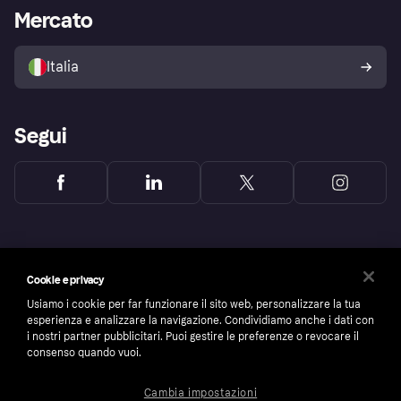
Impostazioni sulla privacy
Accesso aziende
Stato operativo
Mercato
Esplora i negozi
Il tuo diritto di recesso
Vendi con Klarna
Piattaforme e partner
Politica di protezione
dell'acquirente Klarna
Italia
Segui
Cookie e privacy
Usiamo i cookie per far funzionare il sito web, personalizzare la tua
esperienza e analizzare la navigazione. Condividiamo anche i dati con
i nostri partner pubblicitari. Puoi gestire le preferenze o revocare il
consenso quando vuoi.
Cambia impostazioni