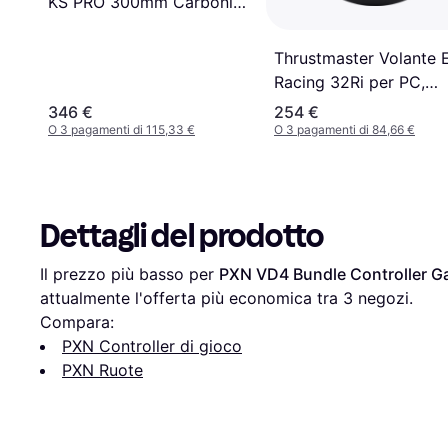
KS PRO 300mm Carbonio
Display 2.99 RGB
Thrustmaster Volante
Racing 32Ri per PC,
PlayStation 4, PlayStat
346 €
254 €
5, Xbox, Xbox One Col
O 3 pagamenti di 115,33 €
O 3 pagamenti di 84,66 €
Nero Giallo
Dettagli del prodotto
Il prezzo più basso per 
PXN VD4 Bundle Controller G
attualmente l'offerta più economica tra 
3
 negozi.
Compara:
PXN Controller di gioco
PXN Ruote