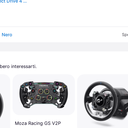
Volante PXN VD4 EU Set di Simulazione Gaming Direct Drive 4 Nm
, Nero
Spe
ero interessarti.
Moza Racing GS V2P