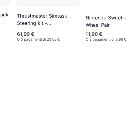
Pack
Thrustmaster Simtask
Nintendo Switch Joy
Steering kit -
Wheel Pair
(PC/PS4/PS5/XBox)
61,99 €
11,90 €
O 3 pagamenti di 20,66 €
O 3 pagamenti di 3,96 €