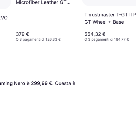
Microfiber Leather GT
steering wheel PC
Thrustmaster T-GT II 
 EVO
GT Wheel + Base
ion
379 €
554,32 €
ore
O 3 pagamenti di 126,33 €
O 3 pagamenti di 184,77 €
aming Nero
 è 
299,99 €
. Questa è 