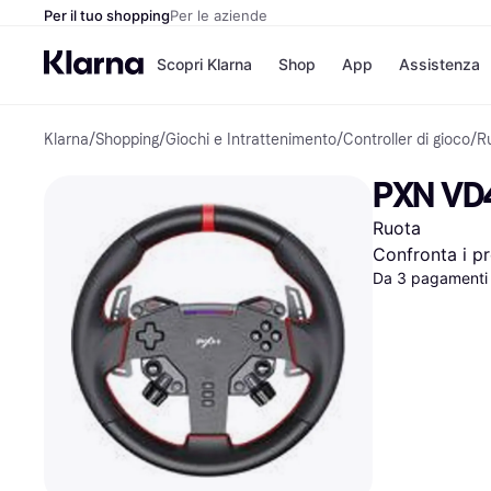
Per il tuo shopping
Per le aziende
Scopri Klarna
Shop
App
Assistenza
Klarna
/
Shopping
/
Giochi e Intrattenimento
/
Controller di gioco
/
R
Opzioni di pagame
Negozi
Opzioni di pagamen
Booking.c
PXN VD4
Paga ora
Unieuro
Paga in 3 rate
Media Wor
Ruota
Paga dopo 30 giorni
eBay
Finanziamento
Zalando
Confronta i pr
Da 3 pagamenti
Elenco negozi