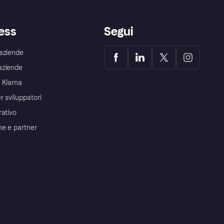
ess
Segui
aziende
aziende
 Klarna
r sviluppatori
rativo
me e partner