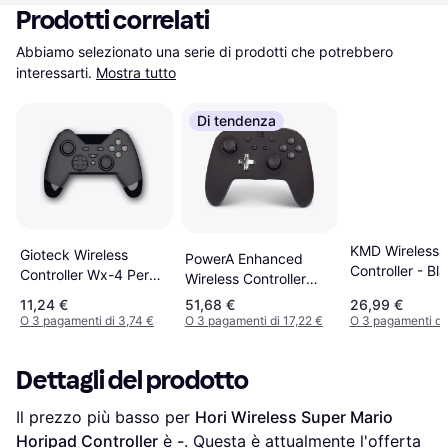
Prodotti correlati
Abbiamo selezionato una serie di prodotti che potrebbero 
interessarti.
Mostra tutto
Di tendenza
KMD Wireless 
Gioteck Wireless
PowerA Enhanced
Controller - Bl
Controller Wx-4 Per
Wireless Controller
Nintendo Switch
(Nintendo Switch) –
11,24 €
51,68 €
26,99 €
Black
O 3 pagamenti di 3,74 €
O 3 pagamenti di 17,22 €
O 3 pagamenti di 
Dettagli del prodotto
Il prezzo più basso per 
Hori Wireless Super Mario 
Horipad Controller
 è 
-
. Questa è attualmente l'offerta 