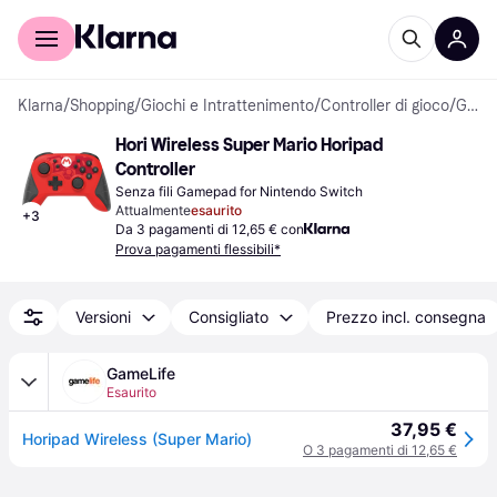
Per il tuo shopping
Per le aziende
Klarna
/
Shopping
/
Giochi e Intrattenimento
/
Controller di gioco
/
Gamepad
Hori Wireless Super Mario Horipad 
Controller
Senza fili Gamepad for Nintendo Switch
Attualmente
esaurito
+
3
Da 3 pagamenti di 12,65 € con
Prova pagamenti flessibili*
Versioni
Consigliato
Prezzo incl. consegna
GameLife
Esaurito
37,95 €
Horipad Wireless (Super Mario)
O 3 pagamenti di 12,65 €