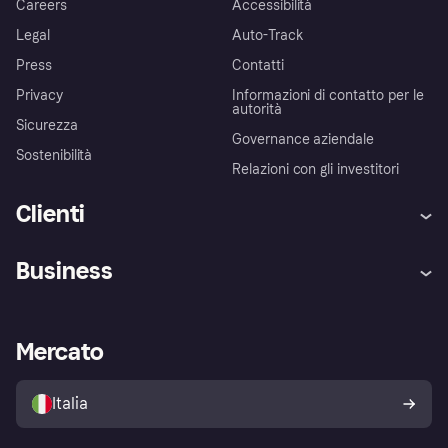
Careers
Accessibilità
Legal
Auto-Track
Press
Contatti
Privacy
Informazioni di contatto per le
autorità
Sicurezza
Governance aziendale
Sostenibilità
Relazioni con gli investitori
Clienti
Assistenza
Arbitro bancario
Business
Login
Promessa di protezione contro
le frodi
Supporto aziende
Portale per sviluppatori
La Klarna app
Impostazioni sulla privacy
Accesso aziende
Stato operativo
Mercato
Esplora i negozi
Il tuo diritto di recesso
Vendi con Klarna
Piattaforme e partner
Politica di protezione
dell'acquirente Klarna
Italia