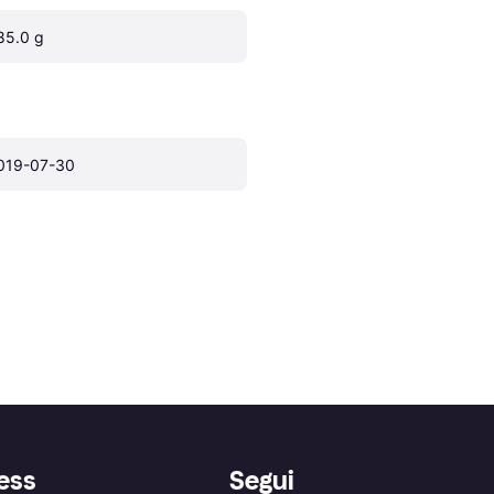
85.0 g
019-07-30
ess
Segui