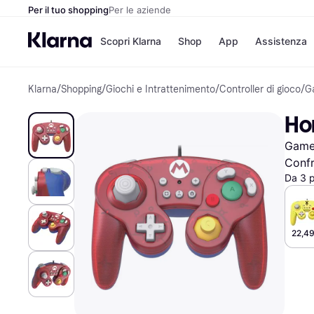
Per il tuo shopping
Per le aziende
Scopri Klarna
Shop
App
Assistenza
Klarna
/
Shopping
/
Giochi e Intrattenimento
/
Controller di gioco
/
G
Opzioni di pagame
Negozi
Opzioni di pagamen
Booking.c
Hor
Paga ora
Unieuro
Paga in 3 rate
Media Wor
Game
Paga dopo 30 giorni
eBay
Finanziamento
Zalando
Confr
Da 3 
Elenco negozi
22,49