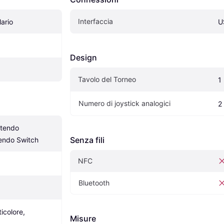
Interfaccia
ario
U
Design
Tavolo del Torneo
1
Numero di joystick analogici
2
tendo 
Senza fili
endo Switch
NFC
Bluetooth
icolore, 
Misure