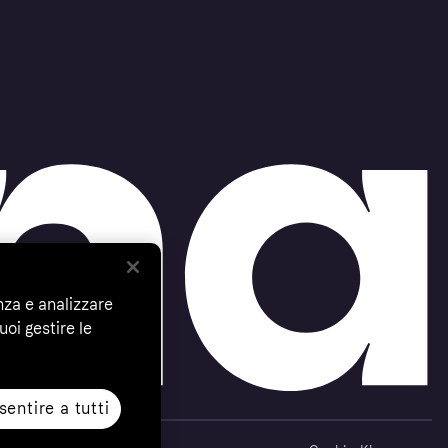
nza e analizzare
uoi gestire le
entire a tutti