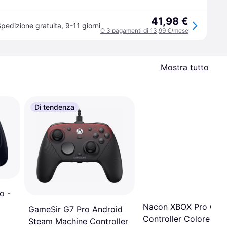
41,98 €
pedizione gratuita
,
9-11 giorni
O 3 pagamenti di 13,99 €/mese
Mostra tutto
Di tendenza
o -
Nacon XBOX Pro Com
GameSir G7 Pro Android
Controller Colore Bia
Steam Machine Controller