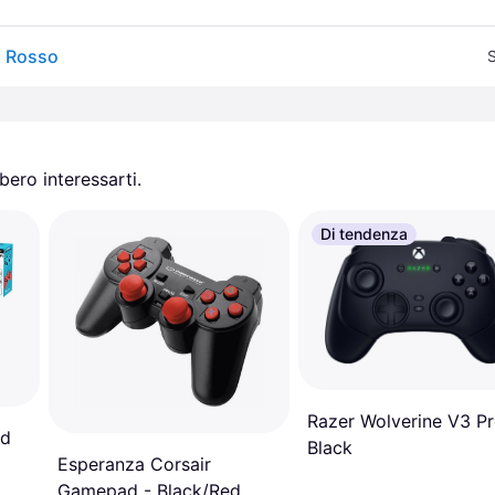
, Rosso
S
ero interessarti.
Di tendenza
Razer Wolverine V3 Pr
ad
Black
Esperanza Corsair
Gamepad - Black/Red