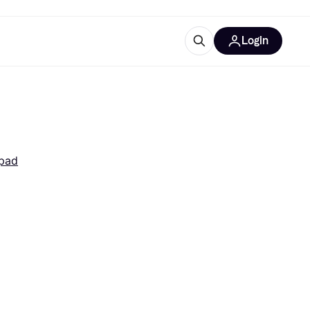
Login
Approfondimenti
ure per ufficio
re
Cos'è Klarna?
pad
categorie