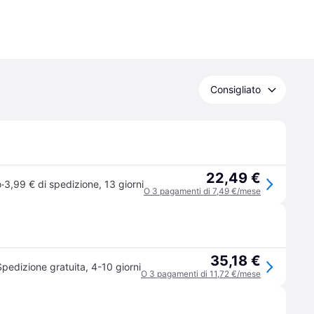
Consigliato
22,49 €
·
o
3,99 € di spedizione
,
13 giorni
O 3 pagamenti di 7,49 €/mese
35,18 €
Spedizione gratuita
,
4-10 giorni
O 3 pagamenti di 11,72 €/mese