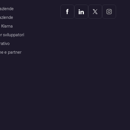
aziende
aziende
 Klarna
r sviluppatori
rativo
me e partner