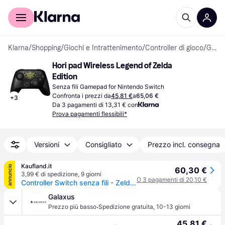
Per il tuo shopping
Per le aziende
Klarna
/
Shopping
/
Giochi e Intrattenimento
/
Controller di gioco
/
Gamepad
Hori pad Wireless Legend of Zelda 
Edition
Senza fili Gamepad for Nintendo Switch
Confronta i prezzi da
45,81 €
a
65,06 €
+
3
Da 3 pagamenti di 13,31 € con
Prova pagamenti flessibili*
Versioni
Consigliato
Prezzo incl. consegna
Kaufland.it
annuncio
60,30 €
3,99 € di spedizione
,
9 giorni
O 3 pagamenti di 20,10 €
Controller Switch senza fili - Zelda (USB-C)
Galaxus
·
Prezzo più basso
Spedizione gratuita
,
10-13 giorni
45,81 €