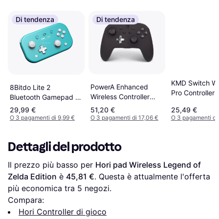
Di tendenza
Di tendenza
KMD Switch Wi
PowerA Enhanced
8Bitdo Lite 2
Pro Controller 
Wireless Controller
Bluetooth Gamepad -
(Nintendo Switch) –
Turquoise
29,99 €
51,20 €
25,49 €
Black
O 3 pagamenti di 9,99 €
O 3 pagamenti di 17,06 €
O 3 pagamenti di
Dettagli del prodotto
Il prezzo più basso per 
Hori pad Wireless Legend of 
Zelda Edition
 è 
45,81 €
. Questa è attualmente l'offerta 
più economica tra 
5
 negozi.
Compara:
Hori Controller di gioco