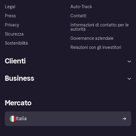
Legal
Auto-Track
Press
Contatti
Privacy
Informazioni di contatto per le
autorità
Sicurezza
Governance aziendale
Sostenibilità
Relazioni con gli investitori
Clienti
Assistenza
Arbitro bancario
Business
Login
Promessa di protezione contro
le frodi
Supporto aziende
Portale per sviluppatori
La Klarna app
Impostazioni sulla privacy
Accesso aziende
Stato operativo
Mercato
Esplora i negozi
Il tuo diritto di recesso
Vendi con Klarna
Piattaforme e partner
Politica di protezione
dell'acquirente Klarna
Italia