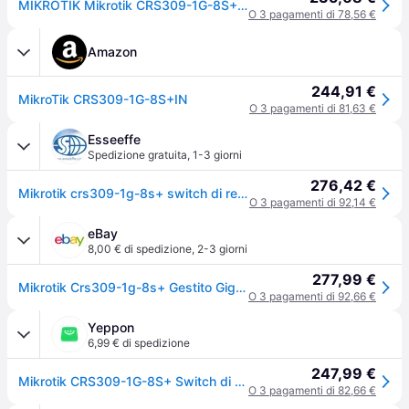
MIKROTIK Mikrotik CRS309-1G-8S+ Gigabit Ethernet gestito (10/100/1000) Power over Ethernet (PoE) Bianco
O 3 pagamenti di 78,56 €
Amazon
244,91 €
MikroTik CRS309-1G-8S+IN
O 3 pagamenti di 81,63 €
Esseeffe
Spedizione gratuita
,
1-3 giorni
276,42 €
Mikrotik crs309-1g-8s+ switch di rete gestito 10g 8 sfp+ 1 gigabit poe bianco
O 3 pagamenti di 92,14 €
eBay
8,00 € di spedizione
,
2-3 giorni
277,99 €
Mikrotik Crs309-1g-8s+ Gestito Gigabit Ethernet (10/100/1000) Supporto Power
O 3 pagamenti di 92,66 €
Yeppon
6,99 € di spedizione
247,99 €
Mikrotik CRS309-1G-8S+ Switch di Rete Gestito 10G 8 SFP+ 1 Gigabit PoE Bianco
O 3 pagamenti di 82,66 €