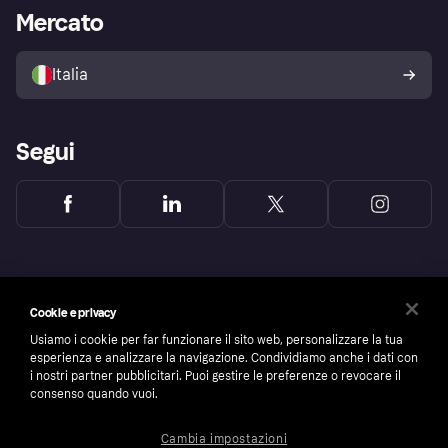
Impostazioni sulla privacy
Accesso aziende
Stato operativo
Mercato
Esplora i negozi
Il tuo diritto di recesso
Vendi con Klarna
Piattaforme e partner
Politica di protezione
dell'acquirente Klarna
Italia
Segui
Cookie e privacy
Usiamo i cookie per far funzionare il sito web, personalizzare la tua
esperienza e analizzare la navigazione. Condividiamo anche i dati con
i nostri partner pubblicitari. Puoi gestire le preferenze o revocare il
consenso quando vuoi.
Cambia impostazioni