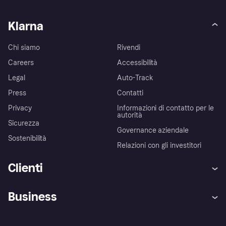
Klarna
Chi siamo
Rivendi
Careers
Accessibilità
Legal
Auto-Track
Press
Contatti
Privacy
Informazioni di contatto per le
autorità
Sicurezza
Governance aziendale
Sostenibilità
Relazioni con gli investitori
Clienti
Assistenza
Arbitro bancario
Business
Login
Promessa di protezione contro
le frodi
Supporto aziende
Portale per sviluppatori
La Klarna app