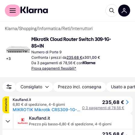
Per il tuo shopping
Per le aziende
Klarna
/
Shopping
/
Informatica
/
Reti
/
Interruttori
Mikrotik Cloud Router Switch 309-1G-
8S+IN
Numero di Porte 9
Confronta i prezzi da
235,68 €
a
301,00 €
+
3
Da 3 pagamenti di 78,56 € con
Prova pagamenti flessibili*
Consigliato
Prezzo incl. consegna
Usato a part
Kaufland.it
annuncio
235,68 €
6,80 € di spedizione
,
4-6 giorni
O 3 pagamenti di 78,56 €
MIKROTIK Mikrotik CRS309-1G-8S+ Gigabit Ethernet gestito (10/100/1000) Power over Ethernet (PoE) Bianco
Kaufland.it
·
Prezzo più basso
6,80 € di spedizione
,
4-6 giorni
235,68 €