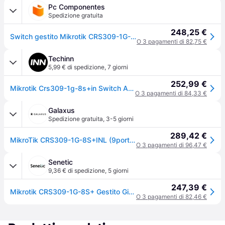
Pc Componentes
Spedizione gratuita
248,25 €
Switch gestito Mikrotik CRS309-1G-8S+IN 8 porte SFP+ 10 Gbps + 1 porta Gigabit Ethernet
O 3 pagamenti di 82,75 €
Techinn
5,99 € di spedizione
,
7 giorni
252,99 €
Mikrotik Crs309-1g-8s+in Switch Argento One Size / EU Plug 220V
O 3 pagamenti di 84,33 €
Galaxus
Spedizione gratuita
,
3-5 giorni
289,42 €
MikroTik CRS309-1G-8S+INL (9porte), Switch di rete, Bianco
O 3 pagamenti di 96,47 €
Senetic
9,36 € di spedizione
,
5 giorni
247,39 €
Mikrotik CRS309-1G-8S+ Gestito Gigabit Ethernet CRS309-1G-8S+IN
O 3 pagamenti di 82,46 €