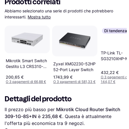
Prodotti correlati
Abbiamo selezionato una serie di prodotti che potrebbero 
interessarti.
Mostra tutto
Di tendenza
TP-Link TL-
SG3210XHP-M
Mikrotik Smart Switch
Zyxel XMG2230-52HP
Gestito L3 CRS310-
52-Port Layer Switch
8G+2S+IN 2.5g
432,22 €
200,65 €
1743,99 €
O 3 pagamenti di
Ethernet
O 3 pagamenti di 66,88 €
O 3 pagamenti di 581,33 €
144,07 €
(100/1000/2500)
Dettagli del prodotto
Il prezzo più basso per 
Mikrotik Cloud Router Switch 
309-1G-8S+IN
 è 
235,68 €
. Questa è attualmente 
l'offerta più economica tra 
9
 negozi.