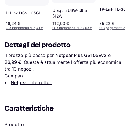
TP-Link TL-S
Ubiquiti USW-Ultra
D-Link DGS-105GL
(42W)
16,24 €
112,90 €
85,22 €
O 3 pagamenti di 5,41 €
O 3 pagamenti di 37,63 €
O 3 pagamenti di
Dettagli del prodotto
Il prezzo più basso per 
Netgear Plus GS105Ev2
 è 
26,99 €
. Questa è attualmente l'offerta più economica 
tra 
13
 negozi.
Compara:
Netgear Interruttori
Caratteristiche
Prodotto