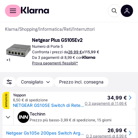
Per il tuo shopping
Per le aziende
Klarna
/
Shopping
/
Informatica
/
Reti
/
Interruttori
Netgear Plus GS105Ev2
Numero di Porte 5
Confronta i prezzi da
26,99 €
a
115,99 €
Da 3 pagamenti di 8,99 € con
+
1
Prova pagamenti flessibili*
Consigliato
Prezzo incl. consegna
Yeppon
annuncio
34,99 €
6,50 € di spedizione
O 3 pagamenti di 11,66 €
NETGEAR GS105E Switch di Rete Gestito L2-L3 5 Porte Gigabit Ethernet Grigio
Techinn
·
Prezzo più basso
3,99 € di spedizione
,
15 giorni
26,99 €
Netgear Gs105e 200pes Switch Argento One Size / EU Plug 220V
O 3 pagamenti di 8,99 €