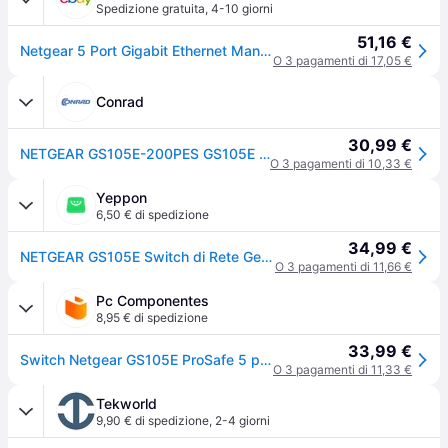
Spedizione gratuita
,
4-10 giorni
51,16 €
Netgear 5 Port Gigabit Ethernet Managed Network Switch (gs105e) - Ethernet Split
O 3 pagamenti di 17,05 €
Conrad
30,99 €
NETGEAR GS105E-200PES GS105E Switch di rete 5 Porte 1 GBit/s
O 3 pagamenti di 10,33 €
Yeppon
6,50 € di spedizione
34,99 €
NETGEAR GS105E Switch di Rete Gestito L2-L3 5 Porte Gigabit Ethernet Grigio
O 3 pagamenti di 11,66 €
Pc Componentes
8,95 € di spedizione
33,99 €
Switch Netgear GS105E ProSafe 5 porte Gigabit
O 3 pagamenti di 11,33 €
Tekworld
9,90 € di spedizione
,
2-4 giorni