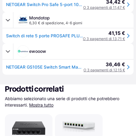
34,42 €
NETGEAR Switch Pro Safe 5-port 10/100/1000 GS105E-200PES - GS105E-200PES
O 3 pagamenti di 11,47 €
Mondotop
6,30 € di spedizione
,
4-6 giorni
41,15 €
Switch di rete 5 porte PROSAFE PLUS Smart Managed Gray GS105E 200PES Gigabit (1000Base-TX)
O 3 pagamenti di 13,71 €
ewooow
36,46 €
NETGEAR GS105E Switch Smart Managed Plus 5 porte Gigabit
O 3 pagamenti di 12,15 €
Prodotti correlati
Abbiamo selezionato una serie di prodotti che potrebbero 
interessarti.
Mostra tutto