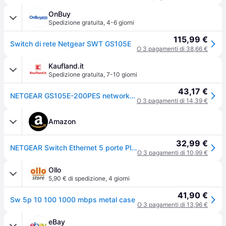
OnBuy
Spedizione gratuita
,
4-6 giorni
115,99 €
Switch di rete Netgear SWT GS105E
O 3 pagamenti di 38,66 €
Kaufland.it
Spedizione gratuita
,
7-10 giorni
43,17 €
NETGEAR GS105E-200PES network switch Managed L2/L3 Gigabit Ethernet (10/100/1000) Grey
O 3 pagamenti di 14,39 €
Amazon
32,99 €
NETGEAR Switch Ethernet 5 porte Plus GS105E, Switch Gigabit con opzioni di montaggio desktop o a parete e assistenza limitata a vita
O 3 pagamenti di 10,99 €
Ollo
5,90 € di spedizione
,
4 giorni
41,90 €
Sw 5p 10 100 1000 mbps metal case
O 3 pagamenti di 13,96 €
eBay