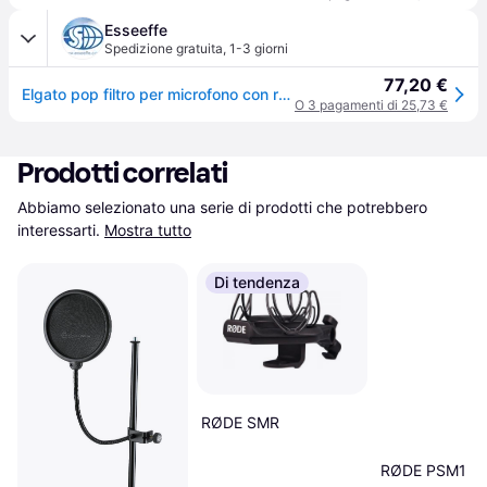
Esseeffe
Spedizione gratuita
,
1-3 giorni
77,20 €
Elgato pop filtro per microfono con rete in acciaio a doppio strato per microfono wave 1 e 3 nero
O 3 pagamenti di 25,73 €
Prodotti correlati
Abbiamo selezionato una serie di prodotti che potrebbero 
interessarti.
Mostra tutto
Di tendenza
RØDE SMR
RØDE PSM1