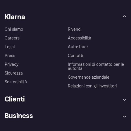
Klarna
Chi siamo
Rivendi
Careers
Accessibilità
Legal
Auto-Track
Press
Contatti
Privacy
Informazioni di contatto per le
autorità
Sicurezza
Governance aziendale
Sostenibilità
Relazioni con gli investitori
Clienti
Assistenza
Arbitro bancario
Business
Login
Promessa di protezione contro
le frodi
Supporto aziende
Portale per sviluppatori
La Klarna app