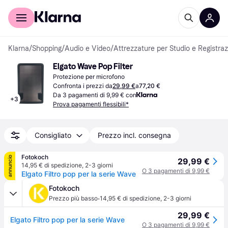
Per il tuo shopping
Per le aziende
Klarna
/
Shopping
/
Audio e Video
/
Attrezzature per Studio e Registra
Elgato Wave Pop Filter
Protezione per microfono
Confronta i prezzi da
29,99 €
a
77,20 €
Da 3 pagamenti di 9,99 € con
+
3
Prova pagamenti flessibili*
Consigliato
Prezzo incl. consegna
Fotokoch
annuncio
29,99 €
14,95 € di spedizione
,
2-3 giorni
O 3 pagamenti di 9,99 €
Elgato Filtro pop per la serie Wave
Fotokoch
·
Prezzo più basso
14,95 € di spedizione
,
2-3 giorni
29,99 €
Elgato Filtro pop per la serie Wave
O 3 pagamenti di 9,99 €