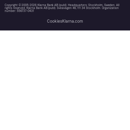
Copyright © 2005-2026 Klarna Bank AB (publ). Headquarters: Stockholm, Sweden. All
rights reserved. Klarna Bank AB (publ). Sveavägen 46, 111 34 Stockholm. Organization
number: 556737-0431
Cookies
Klarna.com