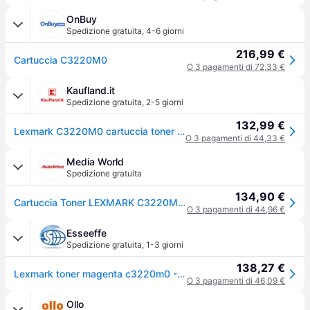
OnBuy
Spedizione gratuita
,
4-6 giorni
216,99 €
Cartuccia C3220M0
O 3 pagamenti di 72,33 €
Kaufland.it
Spedizione gratuita
,
2-5 giorni
132,99 €
Lexmark C3220M0 cartuccia toner 1 pz Originale Magenta
O 3 pagamenti di 44,33 €
Media World
Spedizione gratuita
134,90 €
Cartuccia Toner LEXMARK C3220M0 Magenta
O 3 pagamenti di 44,96 €
Esseeffe
Spedizione gratuita
,
1-3 giorni
138,27 €
Lexmark toner magenta c3220m0 - 1500 pag
O 3 pagamenti di 46,09 €
Ollo