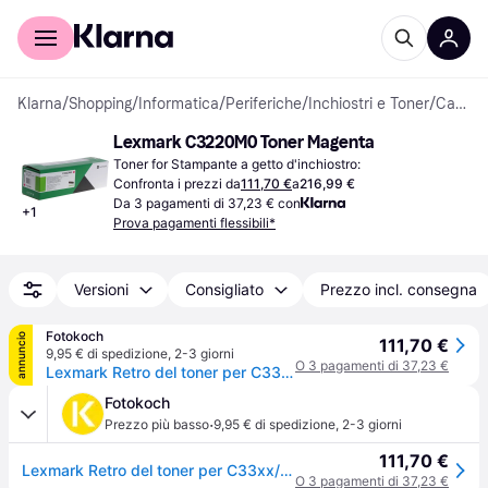
Per il tuo shopping
Per le aziende
Klarna
/
Shopping
/
Informatica
/
Periferiche
/
Inchiostri e Toner
/
Cartucce di Toner
Lexmark C3220M0 Toner Magenta
Toner for Stampante a getto d'inchiostro:
Confronta i prezzi da
111,70 €
a
216,99 €
Da 3 pagamenti di 37,23 € con
+
1
Prova pagamenti flessibili*
Versioni
Consigliato
Prezzo incl. consegna
Fotokoch
annuncio
111,70 €
9,95 € di spedizione
,
2-3 giorni
O 3 pagamenti di 37,23 €
Lexmark Retro del toner per C33xx/MC32xx magenta
Fotokoch
·
Prezzo più basso
9,95 € di spedizione
,
2-3 giorni
111,70 €
Lexmark Retro del toner per C33xx/MC32xx magenta
O 3 pagamenti di 37,23 €