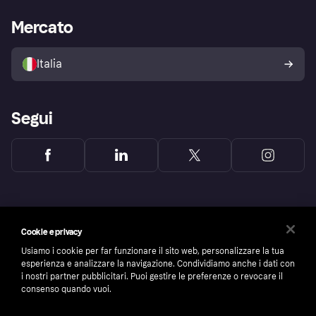
Supporto aziende
Portale per sviluppatori
La Klarna app
Impostazioni sulla privacy
Accesso aziende
Stato operativo
Mercato
Esplora i negozi
Il tuo diritto di recesso
Vendi con Klarna
Piattaforme e partner
Politica di protezione
dell'acquirente Klarna
Italia
Segui
Cookie e privacy
Usiamo i cookie per far funzionare il sito web, personalizzare la tua
esperienza e analizzare la navigazione. Condividiamo anche i dati con
i nostri partner pubblicitari. Puoi gestire le preferenze o revocare il
consenso quando vuoi.