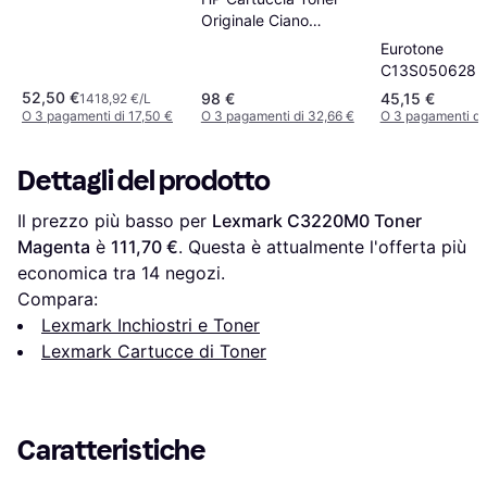
Originale Ciano
LaserJet 410X
Eurotone
C13S050628 T
Magenta
52,50 €
98 €
45,15 €
1418,92 €/L
O 3 pagamenti di 17,50 €
O 3 pagamenti di 32,66 €
O 3 pagamenti di
Dettagli del prodotto
Il prezzo più basso per 
Lexmark C3220M0 Toner 
Magenta
 è 
111,70 €
. Questa è attualmente l'offerta più 
economica tra 
14
 negozi.
Compara:
Lexmark Inchiostri e Toner
Lexmark Cartucce di Toner
Caratteristiche