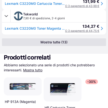
131,99 €
Lexmark C3220M0 Cartuccia Toner Return Program 1500 Pagine colore Magenta
O 3 pagamenti di 43,99 €
Tekworld
7,90 € di spedizione
,
2-4 giorni
134,27 €
Lexmark C3220M0 Toner Magenta 1500 pagine
O 3 pagamenti di 44,75 €
Mostra tutte (13)
Prodotti correlati
Abbiamo selezionato una serie di prodotti che potrebbero 
interessarti.
Mostra tutto
-30%
HP 913A (Magenta)
HP Cartuccia Toner