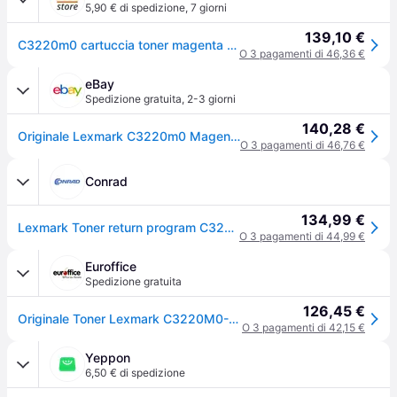
5,90 € di spedizione
,
7 giorni
139,10 €
C3220m0 cartuccia toner magenta 1 pezzo(i)
O 3 pagamenti di 46,36 €
eBay
Spedizione gratuita
,
2-3 giorni
140,28 €
Originale Lexmark C3220m0 Magenta Per Lexmark C3224 C3326 Mc3224 Mc3326 Capac
O 3 pagamenti di 46,76 €
Conrad
134,99 €
Lexmark Toner return program C3224 C3326 MC3224 MC3326 C3220M0 Originale Magenta 1500 pagine
O 3 pagamenti di 44,99 €
Euroffice
Spedizione gratuita
126,45 €
Originale Toner Lexmark C3220M0-Return Program-magenta
O 3 pagamenti di 42,15 €
Yeppon
6,50 € di spedizione