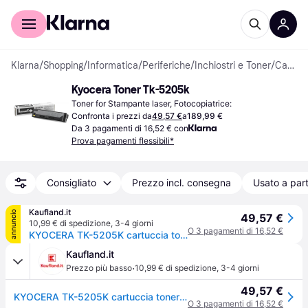
Per il tuo shopping
Per le aziende
Klarna
/
Shopping
/
Informatica
/
Periferiche
/
Inchiostri e Toner
/
Cartucce di Toner
Kyocera Toner Tk-5205k
Toner for Stampante laser, Fotocopiatrice:
Confronta i prezzi da
49,57 €
a
189,99 €
Da 3 pagamenti di 16,52 € con
Prova pagamenti flessibili*
Consigliato
Prezzo incl. consegna
Usato a part
Kaufland.it
annuncio
49,57 €
10,99 € di spedizione
,
3-4 giorni
O 3 pagamenti di 16,52 €
KYOCERA TK-5205K cartuccia toner 1 pz Originale Nero
Kaufland.it
·
Prezzo più basso
10,99 € di spedizione
,
3-4 giorni
49,57 €
KYOCERA TK-5205K cartuccia toner 1 pz Originale Nero
O 3 pagamenti di 16,52 €