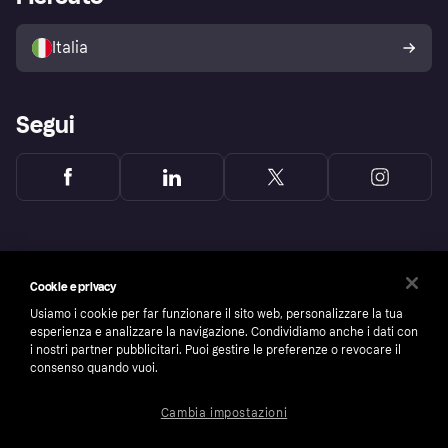
Il tuo diritto di recesso
Vendi con Klarna
Piattaforme e partner
Politica di protezione
dell'acquirente Klarna
Italia
Segui
Cookie e privacy
Usiamo i cookie per far funzionare il sito web, personalizzare la tua
esperienza e analizzare la navigazione. Condividiamo anche i dati con
i nostri partner pubblicitari. Puoi gestire le preferenze o revocare il
consenso quando vuoi.
Cambia impostazioni
Copyright © 2005-2026 Klarna Bank AB (publ). Headquarters: Stockholm, Sweden. All
rights reserved. Klarna Bank AB (publ). Sveavägen 46, 111 34 Stockholm. Organization