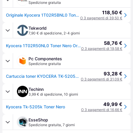
Spedizione gratuita
118,50 €
Originale Kyocera 1T02R5BNL0 Toner TK-5205M magenta
O 3 pagamenti di 39,50 €
Tekworld
7,90 € di spedizione
,
2-4 giorni
58,76 €
Kyocera 1T02R50NL0 Toner Nero Originale 18000 pagine
O 3 pagamenti di 19,58 €
Pc Componentes
Spedizione gratuita
93,28 €
Cartuccia toner KYOCERA TK-5205K 1 pz. Originale Nero
O 3 pagamenti di 31,09 €
Techinn
3,99 € di spedizione
,
10 giorni
49,99 €
Kyocera Tk-5205k Toner Nero
O 3 pagamenti di 16,66 €
EsseShop
Spedizione gratuita
,
7 giorni