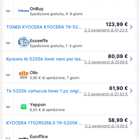
OnBuy
Spedizione gratuita
,
4-6 giorni
123,99 €
TONER KYOCERA KYOCERA TK-5205K
O 3 pagamenti di 41,33 €
Esseeffe
Spedizione gratuita
,
1-3 giorni
80,09 €
Kyocera tk-5205k toner nero per taskalfa 356ci 18.000 pagine
O 3 pagamenti di 26,69 €
Ollo
5,90 € di spedizione
,
7 giorni
61,90 €
Tk-5205k cartuccia toner 1 pz originale nero
O 3 pagamenti di 20,63 €
Yeppon
6,50 € di spedizione
58,99 €
KYOCERA 1T02R50NL0 TK-5205K Cartuccia Toner Nero 18000 pagine colore Nero
O 3 pagamenti di 19,66 €
Euroffice