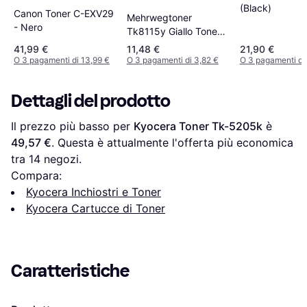
(Black)
Canon Toner C-EXV29
Mehrwegtoner
- Nero
Tk8115y Giallo Toner
Compatibile Kyocera
41,99 €
11,48 €
21,90 €
Ecosys
O 3 pagamenti di 13,99 €
O 3 pagamenti di 3,82 €
O 3 pagamenti di
Dettagli del prodotto
Il prezzo più basso per 
Kyocera Toner Tk-5205k
 è 
49,57 €
. Questa è attualmente l'offerta più economica 
tra 
14
 negozi.
Compara:
Kyocera Inchiostri e Toner
Kyocera Cartucce di Toner
Caratteristiche