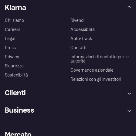
Klarna
Chi siamo
Rivendi
Careers
Accessibilità
Legal
Auto-Track
Press
Contatti
Privacy
Informazioni di contatto per le
autorità
Sicurezza
Governance aziendale
Sostenibilità
Relazioni con gli investitori
Clienti
Assistenza
Arbitro bancario
Business
Login
Promessa di protezione contro
le frodi
Supporto aziende
Portale per sviluppatori
La Klarna app
Impostazioni sulla privacy
Accesso aziende
Stato operativo
Mercato
Esplora i negozi