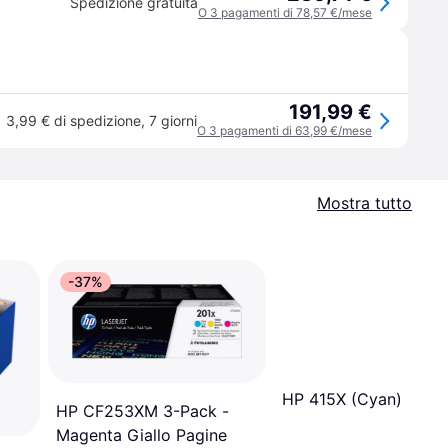
Spedizione gratuita
O 3 pagamenti di 78,57 €/mese
191,99 €
3,99 € di spedizione
,
7 giorni
O 3 pagamenti di 63,99 €/mese
Mostra tutto
-37%
HP 415X (Cyan)
HP CF253XM 3-Pack -
Magenta Giallo Pagine