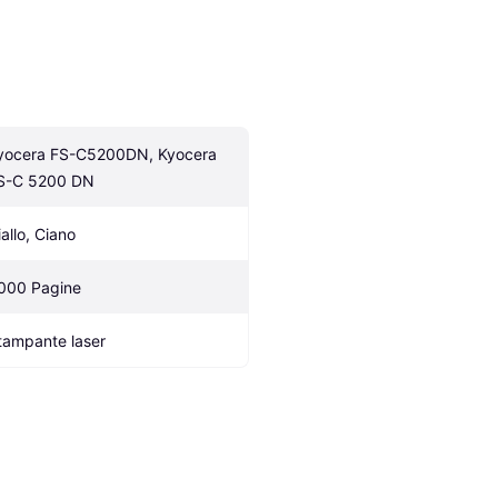
yocera FS-C5200DN, Kyocera 
S-C 5200 DN
iallo, Ciano
000 Pagine
tampante laser