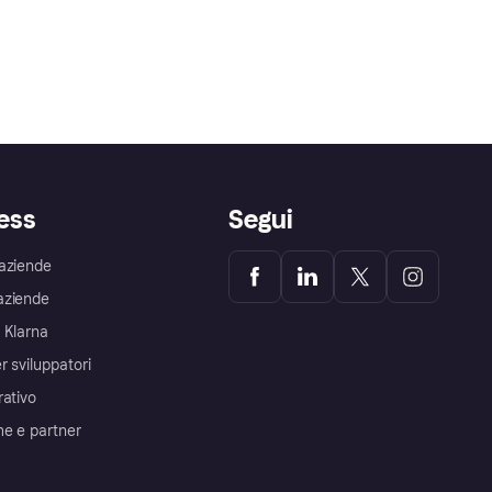
ess
Segui
aziende
aziende
 Klarna
r sviluppatori
rativo
me e partner