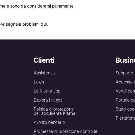
erne e sono da considerarsi puramente 
re 
segnala problemi qui
.
Clienti
Busin
Assistenza
Supporto 
Login
Accesso 
La Klarna app
Vendi con
Esplora i negozi
Portale pe
Politica di protezione
Stato ope
dell'acquirente Klarna
Piattafor
Arbitro bancario
Promessa di protezione contro le