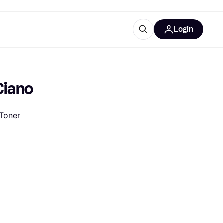
Login
Approfondimenti
ure per ufficio
re
Cos'è Klarna?
Ciano
 Toner
categorie