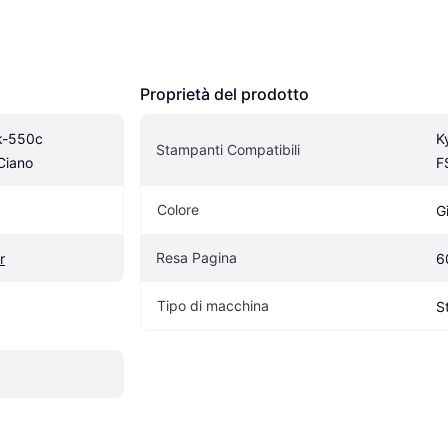
Proprietà del prodotto
k-550c 
K
Stampanti Compatibili
Ciano
F
Colore
G
Resa Pagina
r
6
Tipo di macchina
S