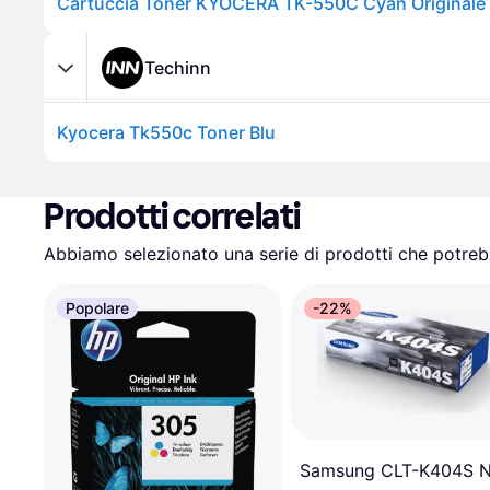
Cartuccia Toner KYOCERA TK-550C Cyan Originale
Techinn
Kyocera Tk550c Toner Blu
Prodotti correlati
Abbiamo selezionato una serie di prodotti che potrebb
Popolare
-22%
Samsung CLT-K404S N