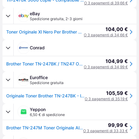
O 3 pagamenti di 39,66 €
eBay
Spedizione gratuita
,
2-3 giorni
104,00 €
Toner Originale Xl Nero Per Brother Hl-l3210cw L3270cdw Dcp-l3510cdw L3550cdw
O 3 pagamenti di 34,66 €
Conrad
104,99 €
Brother Toner TN-247BK / TN247 Originale Nero 3000 pagine TN-247 BK
O 3 pagamenti di 34,99 €
Euroffice
Spedizione gratuita
105,59 €
Originale Toner Brother TN-247BK - laser - nero - TN247BK
O 3 pagamenti di 35,19 €
Yeppon
6,50 € di spedizione
99,99 €
Brother TN-247M Toner Originale Alta Capacita' 2300 Pagine per Stampanti Serie L3000 colore Magenta
O 3 pagamenti di 33,33 €