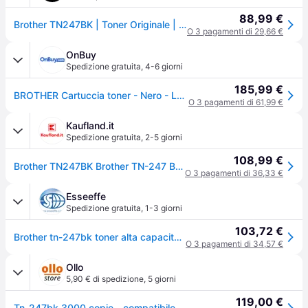
88,99 €
Brother TN247BK | Toner Originale | Alta capacità |3000 pag | per Stampanti DCPL3550CDW/ HLL3210CW/ HLL3230CDW/ HLL3270CDW/ MFCL3730CDN/ MFCL3750CDW/ MFCL3770CDW| Colore Nero
O 3 pagamenti di 29,66 €
OnBuy
Spedizione gratuita
,
4-6 giorni
185,99 €
BROTHER Cartuccia toner - Nero - Laser - 3000 pagine
O 3 pagamenti di 61,99 €
Kaufland.it
Spedizione gratuita
,
2-5 giorni
108,99 €
Brother TN247BK Brother TN-247 BK Toner schwarz
O 3 pagamenti di 36,33 €
Esseeffe
Spedizione gratuita
,
1-3 giorni
103,72 €
Brother tn-247bk toner alta capacita` nero 3.000 pag per hll3210cw / hll3230cdw / hll3270cdw / dcpl3550cdw / mfcl3730cdn / mfcl3750cdw / mfcl3770cdw
O 3 pagamenti di 34,57 €
Ollo
5,90 € di spedizione
,
5 giorni
119,00 €
Tn-247bk 3000 copie - compatibile brother