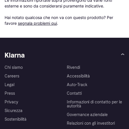
Le informazioni riportate sopra provengono da varie fonti 
esterne e sono da considerarsi puramente indicative.

Hai notato qualcosa che non va con questo prodotto? Per 
favore 
segnala problemi qui
.
Klarna
Chi siamo
Rivendi
Careers
Accessibilità
Legal
Auto-Track
Press
Contatti
Privacy
Informazioni di contatto per le
autorità
Sicurezza
Governance aziendale
Sostenibilità
Relazioni con gli investitori