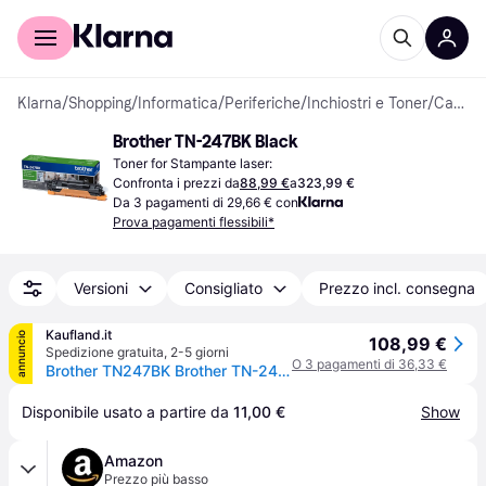
Per il tuo shopping
Per le aziende
Klarna
/
Shopping
/
Informatica
/
Periferiche
/
Inchiostri e Toner
/
Cartucce di Toner
Brother TN-247BK Black
Toner for Stampante laser:
Confronta i prezzi da
88,99 €
a
323,99 €
Da 3 pagamenti di 29,66 € con
Prova pagamenti flessibili*
Versioni
Consigliato
Prezzo incl. consegna
Kaufland.it
annuncio
108,99 €
Spedizione gratuita
,
2-5 giorni
O 3 pagamenti di 36,33 €
Brother TN247BK Brother TN-247 BK Toner schwarz
Disponibile usato a partire da 
11,00 €
Show
Amazon
Prezzo più basso