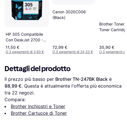
Canon 3020C006
(Black)
Brother Toner 
Toner Cartridg
HP 305 Compatibile
1000 Pages
Con DeskJet 2700 -
Magenta
11,50 €
72,99 €
35,90 €
O 3 pagamenti di 3,83 €
O 3 pagamenti di 24,33 €
O 3 pagamenti di 
Dettagli del prodotto
Il prezzo più basso per 
Brother TN-247BK Black
 è 
88,99 €
. Questa è attualmente l'offerta più economica 
tra 
22
 negozi.
Compara:
Brother Inchiostri e Toner
Brother Cartucce di Toner