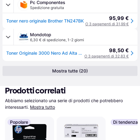
Pc Componentes
Spedizione gratuita
95,99 €
Toner nero originale Brother TN247BK
O 3 pagamenti di 31,99 €
Mondotop
6,30 € di spedizione
,
1-2 giorni
98,50 €
Toner Originale 3000 Nero Ad Alta Capacità TN247BK
O 3 pagamenti di 32,83 €
Mostra tutte (20)
Prodotti correlati
Abbiamo selezionato una serie di prodotti che potrebbero 
interessarti.
Mostra tutto
Popolare
Di tendenza