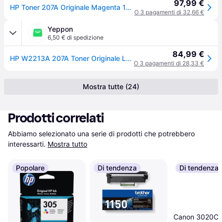
97,99 €
HP Toner 207A Originale Magenta 1350 pagine W2213A
O 3 pagamenti di 32,66 €
Yeppon
6,50 € di spedizione
84,99 €
HP W2213A 207A Toner Originale Laser 1250 pagine colore Magenta
O 3 pagamenti di 28,33 €
Mostra tutte (24)
Prodotti correlati
Abbiamo selezionato una serie di prodotti che potrebbero 
interessarti.
Mostra tutto
Popolare
Di tendenza
Di tendenza
Canon 3020C