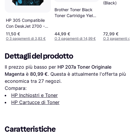
(Black)
Brother Toner Black
Toner Cartridge Yield
HP 305 Compatibile
1000 Pages
Con DeskJet 2700 -
Magenta
11,50 €
44,99 €
72,99 €
O 3 pagamenti di 3,83 €
O 3 pagamenti di 14,99 €
O 3 pagamenti di
Dettagli del prodotto
Il prezzo più basso per 
HP 207a Toner Originale 
Magenta
 è 
80,99 €
. Questa è attualmente l'offerta più 
economica tra 
27
 negozi.
Compara:
HP Inchiostri e Toner
HP Cartucce di Toner
Caratteristiche