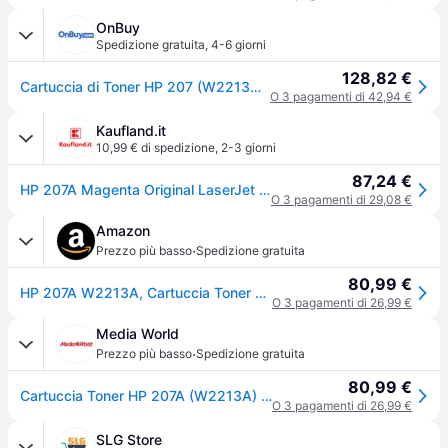
OnBuy
Spedizione gratuita
,
4-6 giorni
128,82 €
Cartuccia di Toner HP 207 (W2213A) magenta per HP Color LaserJet Pro M255/MFP M282/M283
O 3 pagamenti di 42,94 €
Kaufland.it
10,99 € di spedizione
,
2-3 giorni
87,24 €
HP 207A Magenta Original LaserJet Toner Cartridge Cartuccia Toner 1 pz
O 3 pagamenti di 29,08 €
Amazon
·
Prezzo più basso
Spedizione gratuita
80,99 €
HP 207A W2213A, Cartuccia Toner Originale HP da 1250 Pagine, Compatibile con le Stampanti HP LaserJet Pro M255, MFP M282 e MFP M283, Magenta
O 3 pagamenti di 26,99 €
Media World
·
Prezzo più basso
Spedizione gratuita
80,99 €
Cartuccia Toner HP 207A (W2213A) Magenta
O 3 pagamenti di 26,99 €
SLG Store