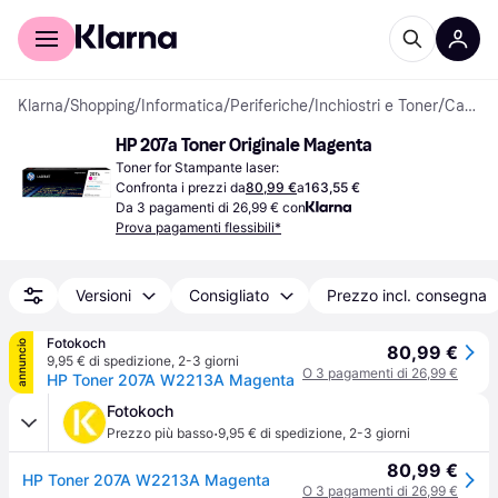
Per il tuo shopping
Per le aziende
Klarna
/
Shopping
/
Informatica
/
Periferiche
/
Inchiostri e Toner
/
Cartucce di Toner
HP 207a Toner Originale Magenta
Toner for Stampante laser:
Confronta i prezzi da
80,99 €
a
163,55 €
Da 3 pagamenti di 26,99 € con
Prova pagamenti flessibili*
Versioni
Consigliato
Prezzo incl. consegna
Fotokoch
annuncio
80,99 €
9,95 € di spedizione
,
2-3 giorni
O 3 pagamenti di 26,99 €
HP Toner 207A W2213A Magenta
Fotokoch
·
Prezzo più basso
9,95 € di spedizione
,
2-3 giorni
80,99 €
HP Toner 207A W2213A Magenta
O 3 pagamenti di 26,99 €