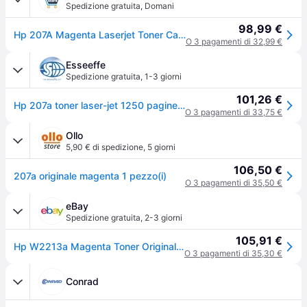
Spedizione gratuita
,
Domani
98,99 €
Hp 207A Magenta Laserjet Toner Cartridge W2213A
O 3 pagamenti di 32,99 €
Esseeffe
Spedizione gratuita
,
1-3 giorni
101,26 €
Hp 207a toner laser-jet 1250 pagine magenta
O 3 pagamenti di 33,75 €
Ollo
5,90 € di spedizione
,
5 giorni
106,50 €
207a originale magenta 1 pezzo(i)
O 3 pagamenti di 35,50 €
eBay
Spedizione gratuita
,
2-3 giorni
105,91 €
Hp W2213a Magenta Toner Originale 207a Per Hp Color Laserjet Pro Color Pro M255,
O 3 pagamenti di 35,30 €
Conrad