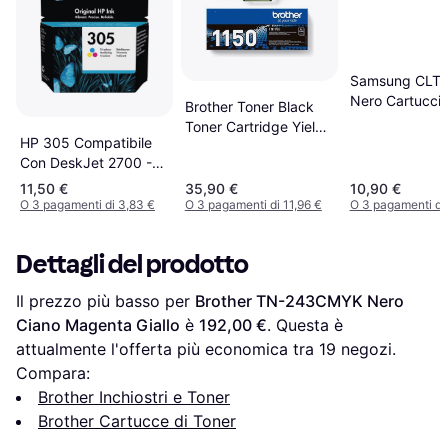
Samsung CLT
Nero Cartuccia
Brother Toner Black
Toner Cartridge Yield
HP 305 Compatibile
1000 Pages
Con DeskJet 2700 -
Magenta
11,50 €
35,90 €
10,90 €
O 3 pagamenti di 3,83 €
O 3 pagamenti di 11,96 €
O 3 pagamenti di
Dettagli del prodotto
Il prezzo più basso per 
Brother TN-243CMYK Nero 
Ciano Magenta Giallo
 è 
192,00 €
. Questa è 
attualmente l'offerta più economica tra 
19
 negozi.
Compara:
Brother Inchiostri e Toner
Brother Cartucce di Toner