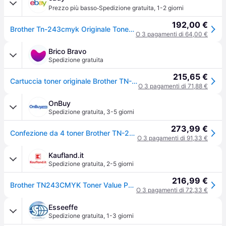
·
Prezzo più basso
Spedizione gratuita
,
1-2 giorni
192,00 €
Brother Tn-243cmyk Originale Toner Laser Multipack Kit Nero/ciano/magenta/giallo
O 3 pagamenti di 64,00 €
Brico Bravo
Spedizione gratuita
215,65 €
Cartuccia toner originale Brother TN-243CMYK 1 pezzo Nero, Ciano, Magenta, Giallo
O 3 pagamenti di 71,88 €
OnBuy
Spedizione gratuita
,
3-5 giorni
273,99 €
Confezione da 4 toner Brother TN-243CMYK - Stampa fino a 1.000 pagine
O 3 pagamenti di 91,33 €
Kaufland.it
Spedizione gratuita
,
2-5 giorni
216,99 €
Brother TN243CMYK Toner Value Pack
O 3 pagamenti di 72,33 €
Esseeffe
Spedizione gratuita
,
1-3 giorni