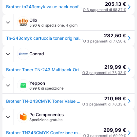
205,13 €
Brother tn243cmyk value pack conf da 4 nero giallo magenta ciano per brother dcp-l3510cdw,dcp-l3517cdw,dcp-l3550cdw,dcp-l3550dw,hl-l3210cw,hl-l3230cdw,hl-l3270cdw,mfc-l3710cw,mfc-l3730cdn,mfc-l3750cdw,mfc-l3770cdw
O 3 pagamenti di 68,37 €
Ollo
5,90 € di spedizione
,
4 giorni
232,50 €
Tn-243cmyk cartuccia toner original nero, ciano, magenta, giallo
O 3 pagamenti di 77,50 €
Conrad
219,99 €
Brother Toner TN-243 Multipack Originale Imballo multiplo Nero, Ciano, Magenta, Giallo 1000 pagine TN243CMYK
O 3 pagamenti di 73,33 €
Yeppon
6,99 € di spedizione
210,99 €
Brother TN-243CMYK Toner Value Pack Multipack 4 cartucce laser 1000 pagine colore Multicolore
O 3 pagamenti di 70,33 €
Pc Componentes
Spedizione gratuita
209,99 €
Brother TN243CMYK Confezione multipla da 4 toner
O 3 pagamenti di 69,99 €