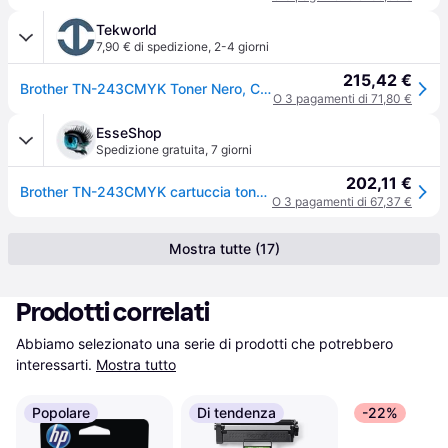
Tekworld
7,90 € di spedizione
,
2-4 giorni
215,42 €
Brother TN-243CMYK Toner Nero, Ciano, Magenta, Giallo Originale 1000 pagine 1000 pagine
O 3 pagamenti di 71,80 €
EsseShop
Spedizione gratuita
,
7 giorni
202,11 €
Brother TN-243CMYK cartuccia toner 1 pz Originale Nero Ciano Magenta Giallo
O 3 pagamenti di 67,37 €
Mostra tutte (17)
Prodotti correlati
Abbiamo selezionato una serie di prodotti che potrebbero 
interessarti.
Mostra tutto
Popolare
Di tendenza
-22%