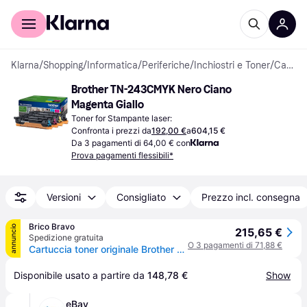
Per il tuo shopping
Per le aziende
Klarna
/
Shopping
/
Informatica
/
Periferiche
/
Inchiostri e Toner
/
Cartucce di Toner
Brother TN-243CMYK Nero Ciano 
Magenta Giallo
Toner for Stampante laser:
Confronta i prezzi da
192,00 €
a
604,15 €
Da 3 pagamenti di 64,00 € con
Prova pagamenti flessibili*
Versioni
Consigliato
Prezzo incl. consegna
Brico Bravo
annuncio
215,65 €
Spedizione gratuita
O 3 pagamenti di 71,88 €
Cartuccia toner originale Brother TN-243CMYK 1 pezzo Nero, Ciano, Magenta, Giallo
Disponibile usato a partire da 
148,78 €
Show
eBay