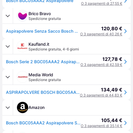
Bosch BGC05AAA2 Aspirapolvere
O 3 pagamenti di 27,55 €
Brico Bravo
Spedizione gratuita
120,80 €
Aspirapolvere Senza Sacco Bosch BGC05AAA2 - Potenza 700W e Filtro HEPA 12
O 3 pagamenti di 40,26 €
Kaufland.it
Spedizione gratuita
,
4-6 giorni
127,78 €
Bosch Serie 2 BGC05AAA2 Aspirapolvere senza sacco Rosso Venduto come Grado A 4242005076321
O 3 pagamenti di 42,59 €
Media World
Spedizione gratuita
134,49 €
ASPIRAPOLVERE BOSCH BGC05AAA2 Serie 2, Senza sacco, 700 W
O 3 pagamenti di 44,83 €
Amazon
105,44 €
Bosch BGC05AAA2 Aspirapolvere Senza Sacco, 700 Watt, Potente, Rosso
O 3 pagamenti di 35,14 €