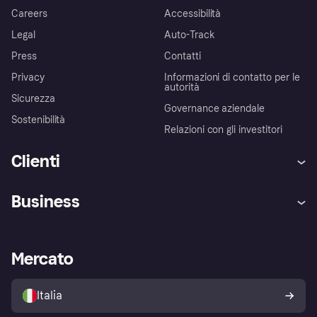
Careers
Accessibilità
Legal
Auto-Track
Press
Contatti
Privacy
Informazioni di contatto per le
autorità
Sicurezza
Governance aziendale
Sostenibilità
Relazioni con gli investitori
Clienti
Assistenza
Arbitro bancario
Business
Login
Promessa di protezione contro
le frodi
Supporto aziende
Portale per sviluppatori
La Klarna app
Impostazioni sulla privacy
Accesso aziende
Stato operativo
Mercato
Esplora i negozi
Il tuo diritto di recesso
Vendi con Klarna
Piattaforme e partner
Politica di protezione
dell'acquirente Klarna
Italia