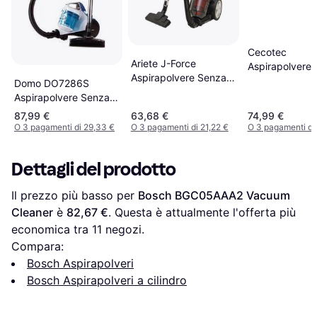
Cecotec
Ariete J-Force
Aspirapolvere
Aspirapolvere Senza
Ciclonico 900W
Domo DO7286S
Sacco Potenza 700
HEPA
Aspirapolvere Senza
Watt Colore Rosso
Sacco 1.5l 700w
87,99 €
63,68 €
74,99 €
O 3 pagamenti di 29,33 €
O 3 pagamenti di 21,22 €
O 3 pagamenti di
Dettagli del prodotto
Il prezzo più basso per 
Bosch BGC05AAA2 Vacuum 
Cleaner
 è 
82,67 €
. Questa è attualmente l'offerta più 
economica tra 
11
 negozi.
Compara:
Bosch Aspirapolveri
Bosch Aspirapolveri a cilindro