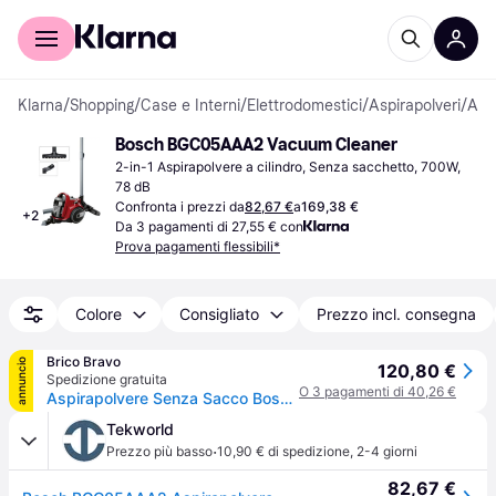
Per il tuo shopping
Per le aziende
Klarna
/
Shopping
/
Case e Interni
/
Elettrodomestici
/
Aspirapolveri
/
Aspirapolveri a cilindro
Bosch BGC05AAA2 Vacuum Cleaner
2-in-1 Aspirapolvere a cilindro, Senza sacchetto, 700W, 
78 dB
Confronta i prezzi da
82,67 €
a
169,38 €
+
2
Da 3 pagamenti di 27,55 € con
Prova pagamenti flessibili*
Colore
Consigliato
Prezzo incl. consegna
Brico Bravo
annuncio
120,80 €
Spedizione gratuita
O 3 pagamenti di 40,26 €
Aspirapolvere Senza Sacco Bosch BGC05AAA2 - Potenza 700W e Filtro HEPA 12
Tekworld
·
Prezzo più basso
10,90 € di spedizione
,
2-4 giorni
82,67 €