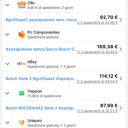
Ollo
9,90 € di spedizione
,
3 giorni
92,70 €
Bgc05aaa2 aspirapolvere nero, rosso
O 3 pagamenti di 30,90 €
Pc Componentes
Spedizione gratuita
169,38 €
Aspirapolvere senza Sacco Bosch GS05 700W Filtro HEPA 1,5L Compatto
O 3 pagamenti di 56,46 €
eBay
Spedizione gratuita
,
1-2 giorni
114,12 €
Bosch Serie 2 Bgc05aaa2 Aspirapolvere A Traino A Cilindro Secco Senza Sacchetto
O 3 pagamenti di 38,04 €
Yeppon
15,99 € di spedizione
87,99 €
Bosch BGC05AAA2 Serie 2 Aspirapolvere a Cilindro Senza Sacco Ciclonico 1,5 L 700W 78 dB colore Rosso Nero
O 3 pagamenti di 29,33 €
Unieuro
Spedizione gratuita
,
1-3 giorni